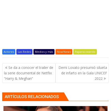
Actores
Las Redes
Medios y más
Now!News
Paparazzeando
Navegación
Se da a conocer el trailer de
Demi Lovato presumió silueta
de
la serie documental de Netflix
de infarto en la Gala UNICEF
entradas
“Harry & Meghan”
2022
ARTÍCULOS RELACIONADOS