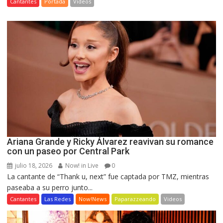
Cantantes
Portada
Videos
Ariana Grande y Ricky Álvarez reavivan su romance
con un paseo por Central Park
julio 18, 2026
Now! in Live
0
La cantante de “Thank u, next” fue captada por TMZ, mientras
paseaba a su perro junto...
Cantantes
Las Redes
Now!News
Paparazzeando
Videos