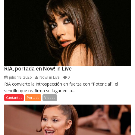
RIA, portada en Now! in Live
julio 18, 2026
Now! in Live
0
RIA convierte la introspección en fuerza con “Potencial”, el
sencillo que reafirma su lugar en la...
Cantantes
Portada
Videos