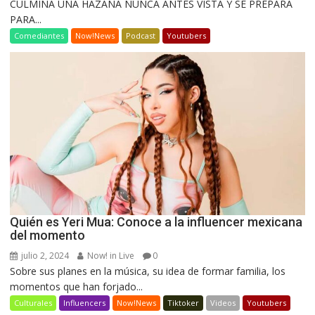
CULMINA UNA HAZAÑA NUNCA ANTES VISTA Y SE PREPARA
PARA...
Comediantes
Now!News
Podcast
Youtubers
Quién es Yeri Mua: Conoce a la influencer mexicana
del momento
julio 2, 2024
Now! in Live
0
Sobre sus planes en la música, su idea de formar familia, los
momentos que han forjado...
Culturales
Influencers
Now!News
Tiktoker
Videos
Youtubers