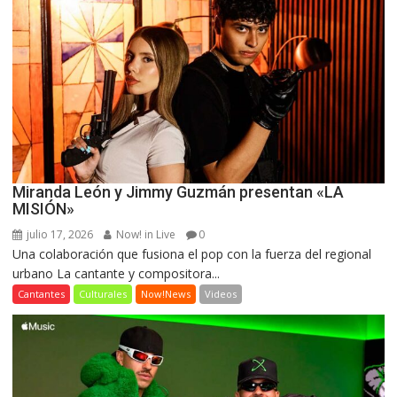
Miranda León y Jimmy Guzmán presentan «LA
MISIÓN»
julio 17, 2026
Now! in Live
0
Una colaboración que fusiona el pop con la fuerza del regional
urbano La cantante y compositora...
Cantantes
Culturales
Now!News
Videos