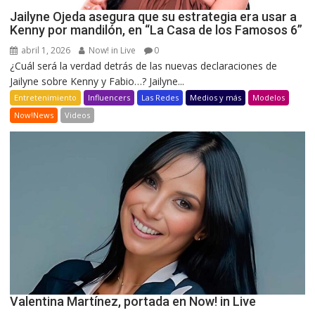
Jailyne Ojeda asegura que su estrategia era usar a
Kenny por mandilón, en “La Casa de los Famosos 6”
abril 1, 2026
Now! in Live
0
¿Cuál será la verdad detrás de las nuevas declaraciones de
Jailyne sobre Kenny y Fabio…? Jailyne...
Entretenimiento
Influencers
Las Redes
Medios y más
Modelos
Now!News
Videos
Valentina Martínez, portada en Now! in Live