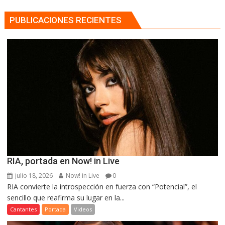
PUBLICACIONES RECIENTES
RIA, portada en Now! in Live
julio 18, 2026
Now! in Live
0
RIA convierte la introspección en fuerza con “Potencial”, el
sencillo que reafirma su lugar en la...
Cantantes
Portada
Videos