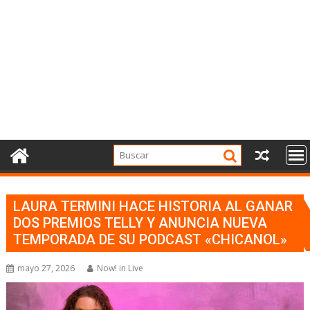
LAURA TERMINI HACE HISTORIA AL GANAR
DOS PREMIOS TELLY Y ANUNCIA NUEVA
TEMPORADA DE SU PODCAST «CHICANOL»
mayo 27, 2026
Now! in Live