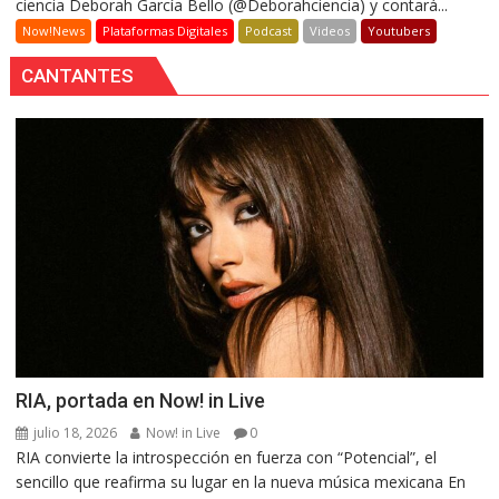
ciencia Deborah García Bello (@Deborahciencia) y contará...
Now!News
Plataformas Digitales
Podcast
Videos
Youtubers
CANTANTES
RIA, portada en Now! in Live
julio 18, 2026
Now! in Live
0
RIA convierte la introspección en fuerza con “Potencial”, el
sencillo que reafirma su lugar en la nueva música mexicana En