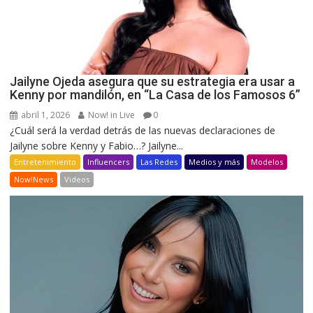
Jailyne Ojeda asegura que su estrategia era usar a
Kenny por mandilón, en “La Casa de los Famosos 6”
abril 1, 2026
Now! in Live
0
¿Cuál será la verdad detrás de las nuevas declaraciones de
Jailyne sobre Kenny y Fabio…? Jailyne...
Entretenimiento
Influencers
Las Redes
Medios y más
Modelos
Now!News
Videos