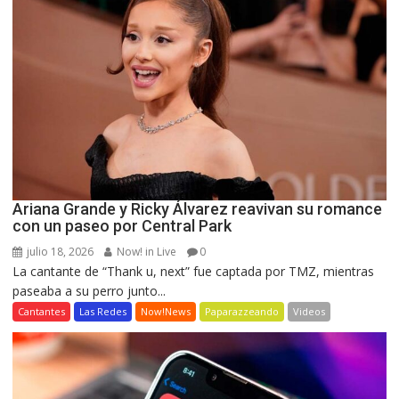
Ariana Grande y Ricky Álvarez reavivan su romance
con un paseo por Central Park
julio 18, 2026
Now! in Live
0
La cantante de “Thank u, next” fue captada por TMZ, mientras
paseaba a su perro junto...
Cantantes
Las Redes
Now!News
Paparazzeando
Videos