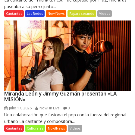
paseaba a su perro junto...
Cantantes
Las Redes
Now!News
Paparazzeando
Videos
Miranda León y Jimmy Guzmán presentan «LA
MISIÓN»
julio 17, 2026
Now! in Live
0
Una colaboración que fusiona el pop con la fuerza del regional
urbano La cantante y compositora...
Cantantes
Culturales
Now!News
Videos