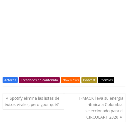
Actores
Creadores de contenido
Now!News
Podcast
Premios
Navegación
Spotify elimina las listas de
F-MACK lleva su energía
de
éxitos virales, pero ¿por qué?
rítmica a Colombia:
entradas
seleccionado para el
CIRCULART 2026