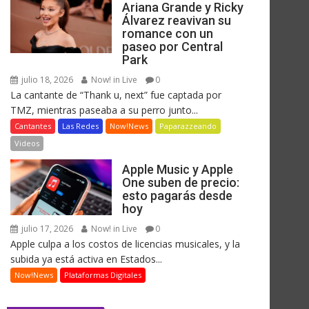
Ariana Grande y Ricky
Álvarez reavivan su
romance con un
paseo por Central
Park
julio 18, 2026
Now! in Live
0
La cantante de “Thank u, next” fue captada por
TMZ, mientras paseaba a su perro junto...
Cantantes
Las Redes
Now!News
Paparazzeando
Videos
Apple Music y Apple
One suben de precio:
esto pagarás desde
hoy
julio 17, 2026
Now! in Live
0
Apple culpa a los costos de licencias musicales, y la
subida ya está activa en Estados...
Now!News
Plataformas Digitales