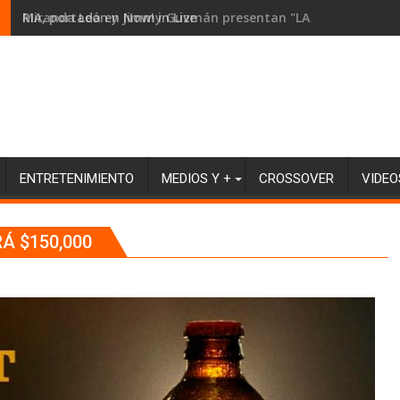
RIA, portada en Now! in Live
ENTRETENIMIENTO
MEDIOS Y +
CROSSOVER
VIDEO
Á $150,000