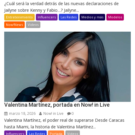
¿Cuál será la verdad detrás de las nuevas declaraciones de
Jailyne sobre Kenny y Fabio…? Jailyne...
Entretenimiento
Influencers
Las Redes
Medios y más
Modelos
Now!News
Videos
Valentina Martínez, portada en Now! in Live
marzo 18, 2026
Now! in Live
0
Valentina Martínez, el poder real de superarse Desde Caracas
hasta Miami, la historia de Valentina Martínez...
Influencers
Las Redes
Portada
Videos