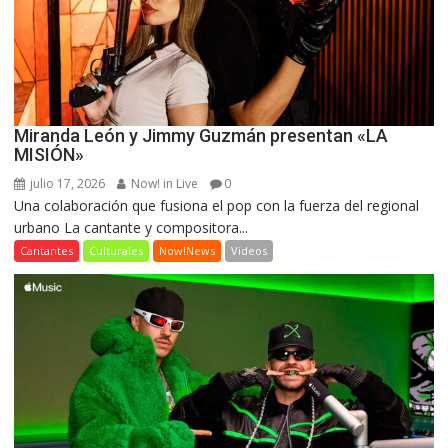
Miranda León y Jimmy Guzmán presentan «LA
MISIÓN»
julio 17, 2026
Now! in Live
0
Una colaboración que fusiona el pop con la fuerza del regional
urbano La cantante y compositora...
Cantantes
Culturales
Now!News
Videos