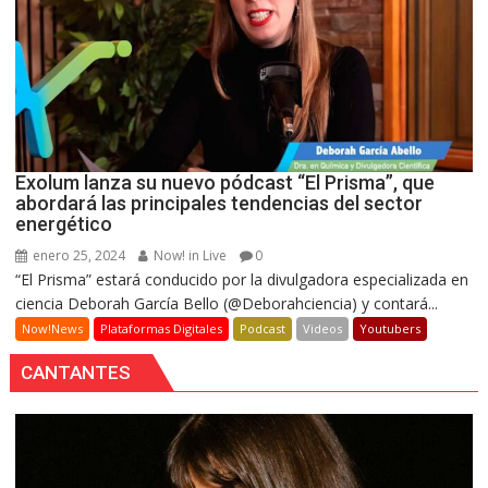
Exolum lanza su nuevo pódcast “El Prisma”, que
abordará las principales tendencias del sector
energético
enero 25, 2024
Now! in Live
0
“El Prisma” estará conducido por la divulgadora especializada en
ciencia Deborah García Bello (@Deborahciencia) y contará...
Now!News
Plataformas Digitales
Podcast
Videos
Youtubers
CANTANTES