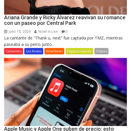
Ariana Grande y Ricky Álvarez reavivan su romance
con un paseo por Central Park
julio 18, 2026
Now! in Live
0
La cantante de “Thank u, next” fue captada por TMZ, mientras
paseaba a su perro junto...
Cantantes
Las Redes
Now!News
Paparazzeando
Videos
Apple Music y Apple One suben de precio: esto