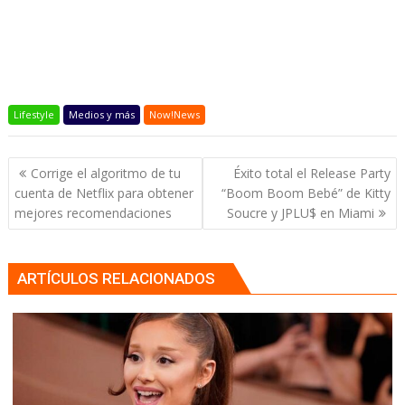
Lifestyle
Medios y más
Now!News
Navegación
Corrige el algoritmo de tu
Éxito total el Release Party
de
cuenta de Netflix para obtener
“Boom Boom Bebé” de Kitty
entradas
mejores recomendaciones
Soucre y JPLU$ en Miami
ARTÍCULOS RELACIONADOS