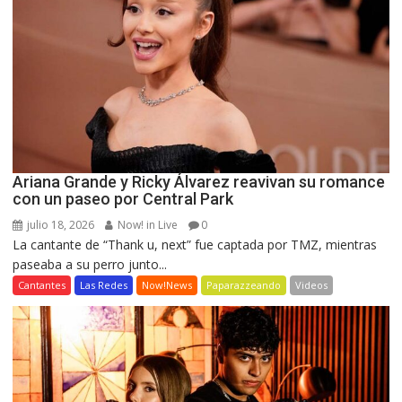
Ariana Grande y Ricky Álvarez reavivan su romance
con un paseo por Central Park
julio 18, 2026
Now! in Live
0
La cantante de “Thank u, next” fue captada por TMZ, mientras
paseaba a su perro junto...
Cantantes
Las Redes
Now!News
Paparazzeando
Videos