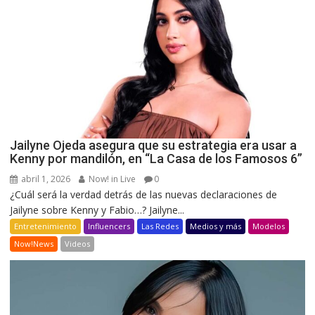
Jailyne Ojeda asegura que su estrategia era usar a
Kenny por mandilón, en “La Casa de los Famosos 6”
abril 1, 2026
Now! in Live
0
¿Cuál será la verdad detrás de las nuevas declaraciones de
Jailyne sobre Kenny y Fabio…? Jailyne...
Entretenimiento
Influencers
Las Redes
Medios y más
Modelos
Now!News
Videos