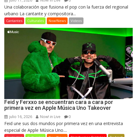
julio 17, 2026
Now! in Live
0
Una colaboración que fusiona el pop con la fuerza del regional
urbano La cantante y compositora...
Cantantes
Culturales
Now!News
Videos
Feid y Ferxxo se encuentran cara a cara por
primera vez en Apple Música Uno Takeover
julio 16, 2026
Now! in Live
0
Feid une sus dos mundos por primera vez en una entrevista
especial de Apple Música Uno....