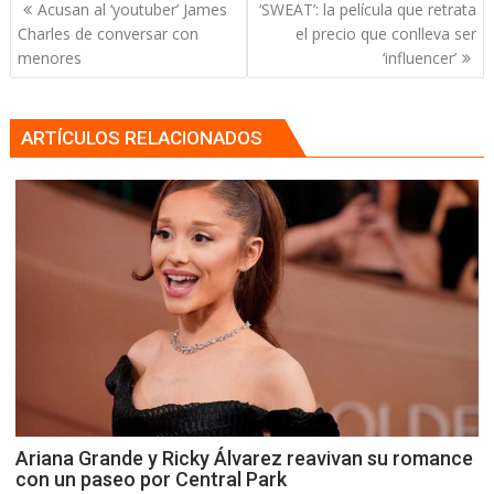
Navegación
Acusan al ‘youtuber’ James
‘SWEAT’: la película que retrata
de
Charles de conversar con
el precio que conlleva ser
entradas
menores
‘influencer’
ARTÍCULOS RELACIONADOS
Ariana Grande y Ricky Álvarez reavivan su romance
con un paseo por Central Park