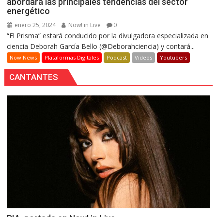
abordará las principales tendencias del sector
energético
enero 25, 2024
Now! in Live
0
“El Prisma” estará conducido por la divulgadora especializada en
ciencia Deborah García Bello (@Deborahciencia) y contará...
Now!News
Plataformas Digitales
Podcast
Videos
Youtubers
CANTANTES