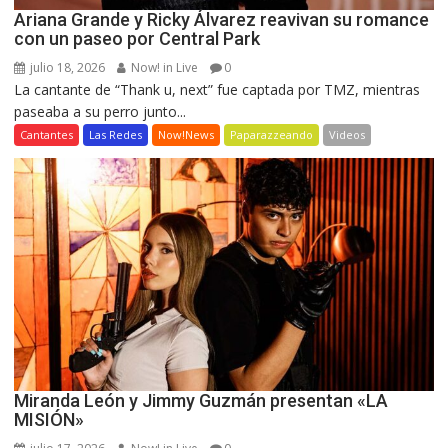
Ariana Grande y Ricky Álvarez reavivan su romance
con un paseo por Central Park
julio 18, 2026
Now! in Live
0
La cantante de “Thank u, next” fue captada por TMZ, mientras
paseaba a su perro junto...
Cantantes
Las Redes
Now!News
Paparazzeando
Videos
Miranda León y Jimmy Guzmán presentan «LA
MISIÓN»