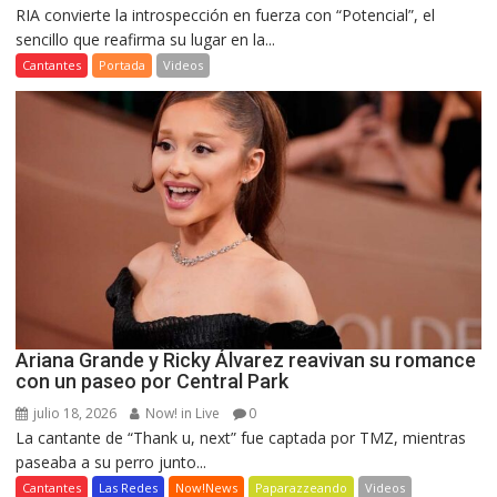
RIA convierte la introspección en fuerza con “Potencial”, el
sencillo que reafirma su lugar en la...
Cantantes
Portada
Videos
Ariana Grande y Ricky Álvarez reavivan su romance
con un paseo por Central Park
julio 18, 2026
Now! in Live
0
La cantante de “Thank u, next” fue captada por TMZ, mientras
paseaba a su perro junto...
Cantantes
Las Redes
Now!News
Paparazzeando
Videos