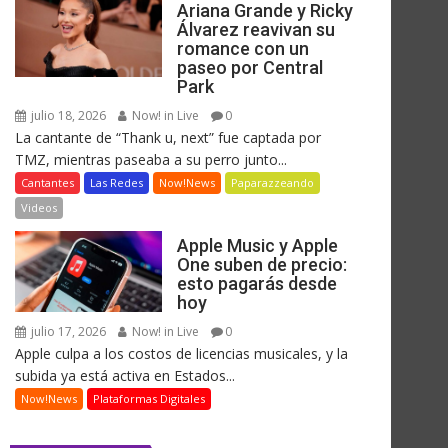
Ariana Grande y Ricky
Álvarez reavivan su
romance con un
paseo por Central
Park
julio 18, 2026
Now! in Live
0
La cantante de “Thank u, next” fue captada por
TMZ, mientras paseaba a su perro junto...
Cantantes
Las Redes
Now!News
Paparazzeando
Videos
Apple Music y Apple
One suben de precio:
esto pagarás desde
hoy
julio 17, 2026
Now! in Live
0
Apple culpa a los costos de licencias musicales, y la
subida ya está activa en Estados...
Now!News
Plataformas Digitales