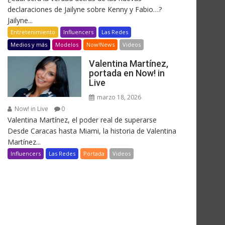
declaraciones de Jailyne sobre Kenny y Fabio…?
Jailyne...
Entretenimiento
Influencers
Las Redes
Medios y más
Modelos
Now!News
Videos
Valentina Martínez,
portada en Now! in
Live
marzo 18, 2026
Now! in Live
0
Valentina Martínez, el poder real de superarse
Desde Caracas hasta Miami, la historia de Valentina
Martínez...
Influencers
Las Redes
Portada
Videos