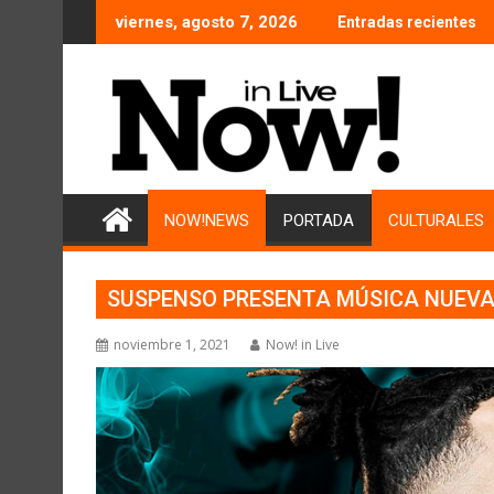
Saltar
viernes, agosto 7, 2026
Entradas recientes
al
contenido
NOW!NEWS
PORTADA
CULTURALES
SUSPENSO PRESENTA MÚSICA NUEVA
noviembre 1, 2021
Now! in Live