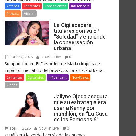
Actores
Cantantes
Comediantes
Influencers
Portada
Videos
La Gigi acapara
titulares con su EP
“Soledad” y enciende
la conversación
urbana
abril 27, 2026
Now! in Live
0
Su aparición en El Desorden de Marko impulsa el
impacto mediático del proyecto. La artista urbana...
Cantantes
Culturales
Influencers
Now!News
Videos
Jailyne Ojeda asegura
que su estrategia era
usar a Kenny por
mandilón, en “La Casa
de los Famosos 6”
abril 1, 2026
Now! in Live
0
¿Cuál será la verdad detrás de las nuevas