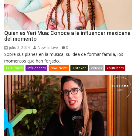
Quién es Yeri Mua: Conoce a la influencer mexicana
del momento
julio 2, 2024
Now! in Live
0
Sobre sus planes en la música, su idea de formar familia, los
momentos que han forjado...
Culturales
Influencers
Now!News
Tiktoker
Videos
Youtubers