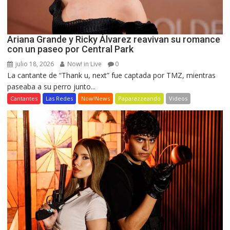
Ariana Grande y Ricky Álvarez reavivan su romance
con un paseo por Central Park
julio 18, 2026
Now! in Live
0
La cantante de “Thank u, next” fue captada por TMZ, mientras
paseaba a su perro junto...
Cantantes
Las Redes
Now!News
Paparazzeando
Videos