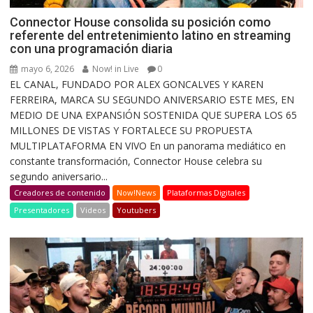
Connector House consolida su posición como
referente del entretenimiento latino en streaming
con una programación diaria
mayo 6, 2026
Now! in Live
0
EL CANAL, FUNDADO POR ALEX GONCALVES Y KAREN
FERREIRA, MARCA SU SEGUNDO ANIVERSARIO ESTE MES, EN
MEDIO DE UNA EXPANSIÓN SOSTENIDA QUE SUPERA LOS 65
MILLONES DE VISTAS Y FORTALECE SU PROPUESTA
MULTIPLATAFORMA EN VIVO En un panorama mediático en
constante transformación, Connector House celebra su
segundo aniversario...
Creadores de contenido
Now!News
Plataformas Digitales
Presentadores
Videos
Youtubers