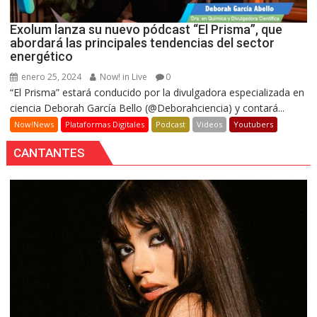
Exolum lanza su nuevo pódcast “El Prisma”, que
abordará las principales tendencias del sector
energético
enero 25, 2024
Now! in Live
0
“El Prisma” estará conducido por la divulgadora especializada en
ciencia Deborah García Bello (@Deborahciencia) y contará...
Now!News
Plataformas Digitales
Podcast
Videos
Youtubers
CANTANTES