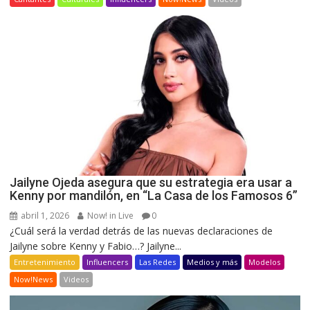
Jailyne Ojeda asegura que su estrategia era usar a
Kenny por mandilón, en “La Casa de los Famosos 6”
abril 1, 2026
Now! in Live
0
¿Cuál será la verdad detrás de las nuevas declaraciones de
Jailyne sobre Kenny y Fabio…? Jailyne...
Entretenimiento
Influencers
Las Redes
Medios y más
Modelos
Now!News
Videos