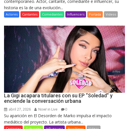
contemporáneo. Actor, cantante, comediante e influencer, su
historia es la de una evolución...
Actores
Cantantes
Comediantes
Influencers
Portada
Videos
La Gigi acapara titulares con su EP “Soledad” y
enciende la conversación urbana
abril 27, 2026
Now! in Live
0
Su aparición en El Desorden de Marko impulsa el impacto
mediático del proyecto. La artista urbana...
Cantantes
Culturales
Influencers
Now!News
Videos