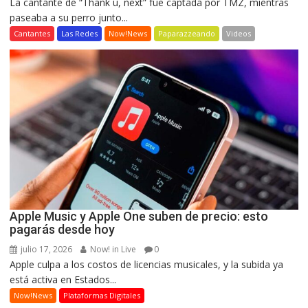
La cantante de “Thank u, next” fue captada por TMZ, mientras
paseaba a su perro junto...
Cantantes
Las Redes
Now!News
Paparazzeando
Videos
Apple Music y Apple One suben de precio: esto
pagarás desde hoy
julio 17, 2026
Now! in Live
0
Apple culpa a los costos de licencias musicales, y la subida ya
está activa en Estados...
Now!News
Plataformas Digitales