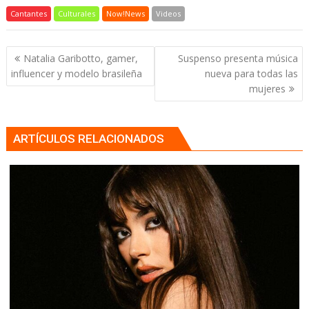
Cantantes
Culturales
Now!News
Videos
Navegación
Natalia Garibotto, gamer,
Suspenso presenta música
de
influencer y modelo brasileña
nueva para todas las
entradas
mujeres
ARTÍCULOS RELACIONADOS