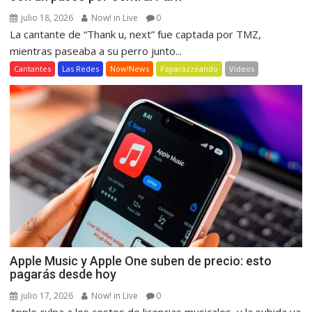
julio 18, 2026
Now! in Live
0
La cantante de “Thank u, next” fue captada por TMZ,
mientras paseaba a su perro junto...
Cantantes
Las Redes
Now!News
Paparazzeando
Videos
Apple Music y Apple One suben de precio: esto
pagarás desde hoy
julio 17, 2026
Now! in Live
0
Apple culpa a los costos de licencias musicales, y la subida ya