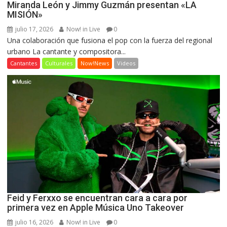
Miranda León y Jimmy Guzmán presentan «LA
MISIÓN»
julio 17, 2026
Now! in Live
0
Una colaboración que fusiona el pop con la fuerza del regional
urbano La cantante y compositora...
Cantantes
Culturales
Now!News
Videos
Feid y Ferxxo se encuentran cara a cara por
primera vez en Apple Música Uno Takeover
julio 16, 2026
Now! in Live
0