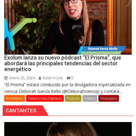
Exolum lanza su nuevo pódcast “El Prisma”, que
abordará las principales tendencias del sector
energético
enero 25, 2024
Now! in Live
0
“El Prisma” estará conducido por la divulgadora especializada en
ciencia Deborah García Bello (@Deborahciencia) y contará...
Now!News
Plataformas Digitales
Podcast
Videos
Youtubers
CANTANTES