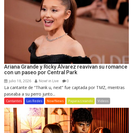
Ariana Grande y Ricky Álvarez reavivan su romance
con un paseo por Central Park
julio 18, 2026
Now! in Live
0
La cantante de “Thank u, next” fue captada por TMZ, mientras
paseaba a su perro junto...
Cantantes
Las Redes
Now!News
Paparazzeando
Videos