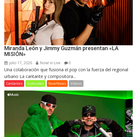
Miranda León y Jimmy Guzmán presentan «LA
MISIÓN»
julio 17, 2026
Now! in Live
0
Una colaboración que fusiona el pop con la fuerza del regional
urbano La cantante y compositora...
Cantantes
Culturales
Now!News
Videos