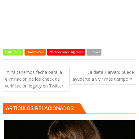
Culturales
Now!News
Plataformas Digitales
Videos
Navegación
Ya tenemos fecha para la
La dieta Harvard puede
de
eliminación de los check de
ayudarte a vivir más tiempo
entradas
verificación legacy en Twitter
ARTÍCULOS RELACIONADOS