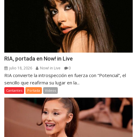
RIA, portada en Now! in Live
julio 18, 2026
Now! in Live
0
RIA convierte la introspección en fuerza con “Potencial”, el
sencillo que reafirma su lugar en la...
Cantantes
Portada
Videos