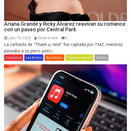
Ariana Grande y Ricky Álvarez reavivan su romance
con un paseo por Central Park
julio 18, 2026
Now! in Live
0
La cantante de “Thank u, next” fue captada por TMZ, mientras
paseaba a su perro junto...
Cantantes
Las Redes
Now!News
Paparazzeando
Videos