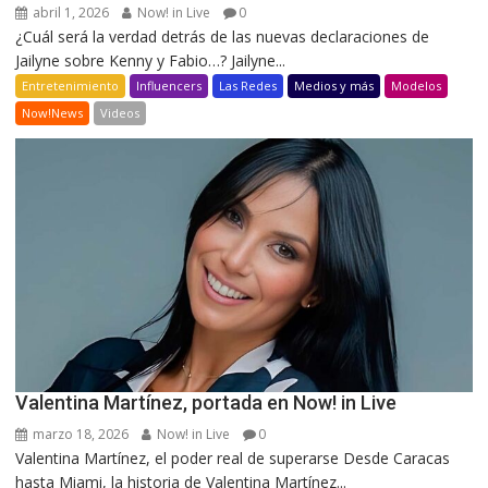
abril 1, 2026
Now! in Live
0
¿Cuál será la verdad detrás de las nuevas declaraciones de
Jailyne sobre Kenny y Fabio…? Jailyne...
Entretenimiento
Influencers
Las Redes
Medios y más
Modelos
Now!News
Videos
Valentina Martínez, portada en Now! in Live
marzo 18, 2026
Now! in Live
0
Valentina Martínez, el poder real de superarse Desde Caracas
hasta Miami, la historia de Valentina Martínez...