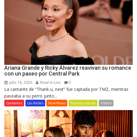
Ariana Grande y Ricky Álvarez reavivan su romance
con un paseo por Central Park
julio 18, 2026
Now! in Live
0
La cantante de “Thank u, next” fue captada por TMZ, mientras
paseaba a su perro junto...
Cantantes
Las Redes
Now!News
Paparazzeando
Videos