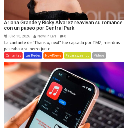
Ariana Grande y Ricky Álvarez reavivan su romance
con un paseo por Central Park
julio 18, 2026
Now! in Live
0
La cantante de “Thank u, next” fue captada por TMZ, mientras
paseaba a su perro junto...
Cantantes
Las Redes
Now!News
Paparazzeando
Videos