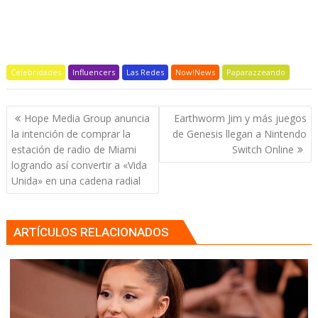
Celebridades
Influencers
Las Redes
Now!News
Paparazzeando
Navegación
Hope Media Group anuncia
Earthworm Jim y más juegos
de
la intención de comprar la
de Genesis llegan a Nintendo
entradas
estación de radio de Miami
Switch Online
logrando así convertir a «Vida
Unida» en una cadena radial
ARTÍCULOS RELACIONADOS