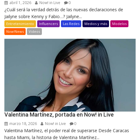
abril 1, 2026
Now! in Live
0
¿Cuál será la verdad detrás de las nuevas declaraciones de
Jailyne sobre Kenny y Fabio…? Jailyne...
Entretenimiento
Influencers
Las Redes
Medios y más
Modelos
Now!News
Videos
Valentina Martínez, portada en Now! in Live
marzo 18, 2026
Now! in Live
0
Valentina Martínez, el poder real de superarse Desde Caracas
hasta Miami, la historia de Valentina Martínez...