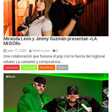
Miranda León y Jimmy Guzmán presentan «LA
MISIÓN»
julio 17, 2026
Now! in Live
0
Una colaboración que fusiona el pop con la fuerza del regional
urbano La cantante y compositora...
Cantantes
Culturales
Now!News
Videos