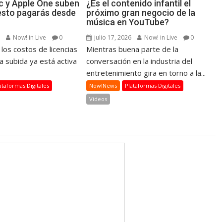
c y Apple One suben
¿Es el contenido infantil el
 esto pagarás desde
próximo gran negocio de la
música en YouTube?
6
Now! in Live
0
julio 17, 2026
Now! in Live
0
 los costos de licencias
Mientras buena parte de la
la subida ya está activa
conversación en la industria del
entretenimiento gira en torno a la...
ataformas Digitales
Now!News
Plataformas Digitales
Videos