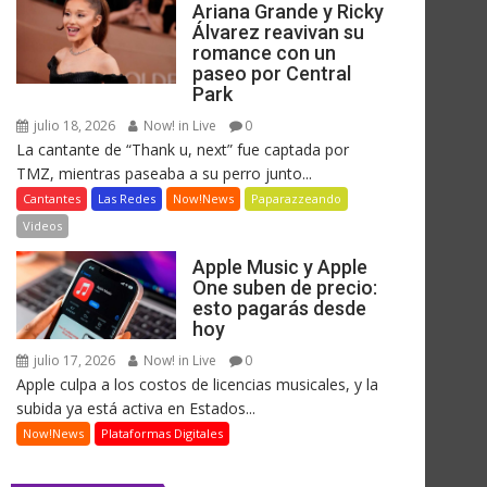
Ariana Grande y Ricky
Álvarez reavivan su
romance con un
paseo por Central
Park
julio 18, 2026
Now! in Live
0
La cantante de “Thank u, next” fue captada por
TMZ, mientras paseaba a su perro junto...
Cantantes
Las Redes
Now!News
Paparazzeando
Videos
Apple Music y Apple
One suben de precio:
esto pagarás desde
hoy
julio 17, 2026
Now! in Live
0
Apple culpa a los costos de licencias musicales, y la
subida ya está activa en Estados...
Now!News
Plataformas Digitales