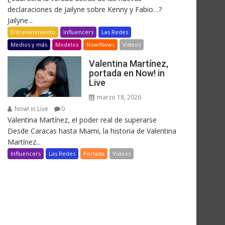
declaraciones de Jailyne sobre Kenny y Fabio…?
Jailyne...
Entretenimiento
Influencers
Las Redes
Medios y más
Modelos
Now!News
Videos
Valentina Martínez,
portada en Now! in
Live
marzo 18, 2026
Now! in Live
0
Valentina Martínez, el poder real de superarse
Desde Caracas hasta Miami, la historia de Valentina
Martínez...
Influencers
Las Redes
Portada
Videos