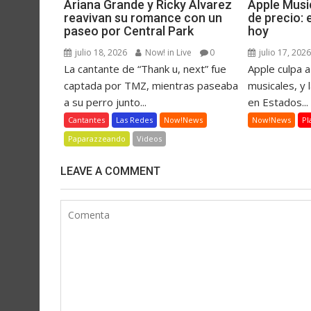
Ariana Grande y Ricky Álvarez
Apple Musi
reavivan su romance con un
de precio:
paseo por Central Park
hoy
julio 18, 2026
Now! in Live
0
julio 17, 202
La cantante de “Thank u, next” fue
Apple culpa a
captada por TMZ, mientras paseaba
musicales, y 
a su perro junto...
en Estados...
Cantantes
Las Redes
Now!News
Now!News
Pl
Paparazzeando
Videos
LEAVE A COMMENT