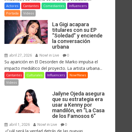
Actores
Cantantes
Comediantes
Influencers
Portada
Videos
La Gigi acapara
titulares con su EP
“Soledad” y enciende
la conversación
urbana
abril 27, 2026
Now! in Live
0
Su aparición en El Desorden de Marko impulsa el
impacto mediático del proyecto. La artista urbana...
Cantantes
Culturales
Influencers
Now!News
Videos
Jailyne Ojeda asegura
que su estrategia era
usar a Kenny por
mandilón, en “La Casa
de los Famosos 6”
abril 1, 2026
Now! in Live
0
¿Cuál será la verdad detrás de las nuevas