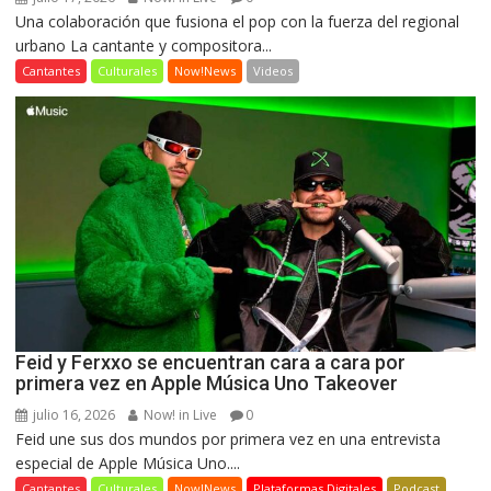
Una colaboración que fusiona el pop con la fuerza del regional
urbano La cantante y compositora...
Cantantes
Culturales
Now!News
Videos
Feid y Ferxxo se encuentran cara a cara por
primera vez en Apple Música Uno Takeover
julio 16, 2026
Now! in Live
0
Feid une sus dos mundos por primera vez en una entrevista
especial de Apple Música Uno....
Cantantes
Culturales
Now!News
Plataformas Digitales
Podcast