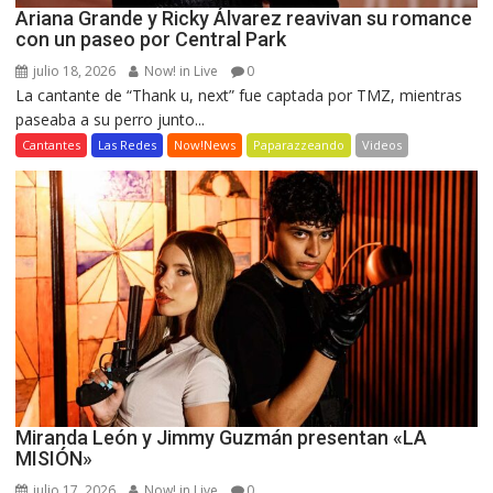
Ariana Grande y Ricky Álvarez reavivan su romance
con un paseo por Central Park
julio 18, 2026
Now! in Live
0
La cantante de “Thank u, next” fue captada por TMZ, mientras
paseaba a su perro junto...
Cantantes
Las Redes
Now!News
Paparazzeando
Videos
Miranda León y Jimmy Guzmán presentan «LA
MISIÓN»
julio 17, 2026
Now! in Live
0