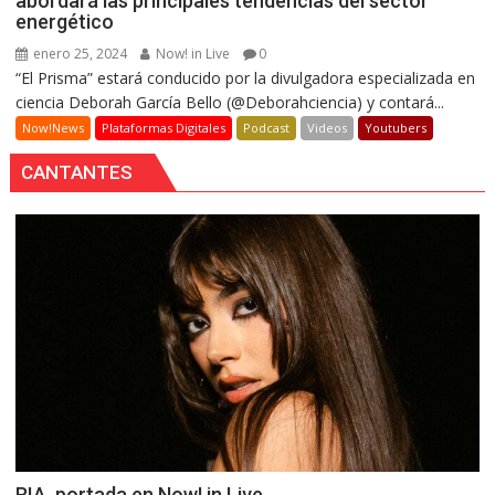
abordará las principales tendencias del sector
energético
enero 25, 2024
Now! in Live
0
“El Prisma” estará conducido por la divulgadora especializada en
ciencia Deborah García Bello (@Deborahciencia) y contará...
Now!News
Plataformas Digitales
Podcast
Videos
Youtubers
CANTANTES
RIA, portada en Now! in Live