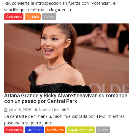
RIA convierte la introspección en fuerza con “Potencial”, el
sencillo que reafirma su lugar en la...
Cantantes
Portada
Videos
Ariana Grande y Ricky Álvarez reavivan su romance
con un paseo por Central Park
julio 18, 2026
Now! in Live
0
La cantante de “Thank u, next” fue captada por TMZ, mientras
paseaba a su perro junto...
Cantantes
Las Redes
Now!News
Paparazzeando
Videos