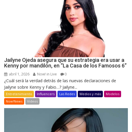
Jailyne Ojeda asegura que su estrategia era usar a
Kenny por mandilón, en “La Casa de los Famosos 6”
abril 1, 2026
Now! in Live
0
¿Cuál será la verdad detrás de las nuevas declaraciones de
Jailyne sobre Kenny y Fabio…? Jailyne...
Entretenimiento
Influencers
Las Redes
Medios y más
Modelos
Now!News
Videos