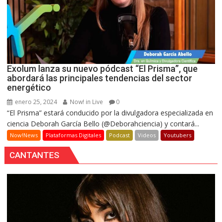
Exolum lanza su nuevo pódcast “El Prisma”, que
abordará las principales tendencias del sector
energético
enero 25, 2024
Now! in Live
0
“El Prisma” estará conducido por la divulgadora especializada en
ciencia Deborah García Bello (@Deborahciencia) y contará...
Now!News
Plataformas Digitales
Podcast
Videos
Youtubers
CANTANTES