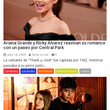
Ariana Grande y Ricky Álvarez reavivan su romance
con un paseo por Central Park
julio 18, 2026
Now! in Live
0
La cantante de “Thank u, next” fue captada por TMZ, mientras
paseaba a su perro junto...
Cantantes
Las Redes
Now!News
Paparazzeando
Videos