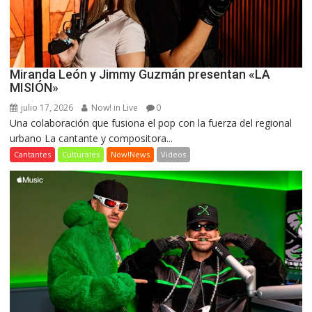
Miranda León y Jimmy Guzmán presentan «LA
MISIÓN»
julio 17, 2026
Now! in Live
0
Una colaboración que fusiona el pop con la fuerza del regional
urbano La cantante y compositora...
Cantantes
Culturales
Now!News
Videos