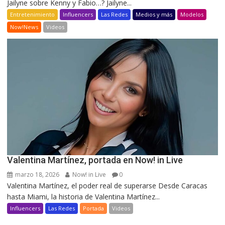
Jailyne sobre Kenny y Fabio…? Jailyne...
Entretenimiento
Influencers
Las Redes
Medios y más
Modelos
Now!News
Videos
Valentina Martínez, portada en Now! in Live
marzo 18, 2026
Now! in Live
0
Valentina Martínez, el poder real de superarse Desde Caracas
hasta Miami, la historia de Valentina Martínez...
Influencers
Las Redes
Portada
Videos