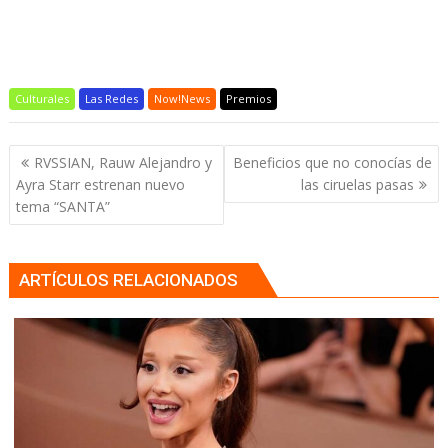
Culturales
Las Redes
Now!News
Premios
Navegación
RVSSIAN, Rauw Alejandro y
Beneficios que no conocías de
de
Ayra Starr estrenan nuevo
las ciruelas pasas
entradas
tema “SANTA”
ARTÍCULOS RELACIONADOS