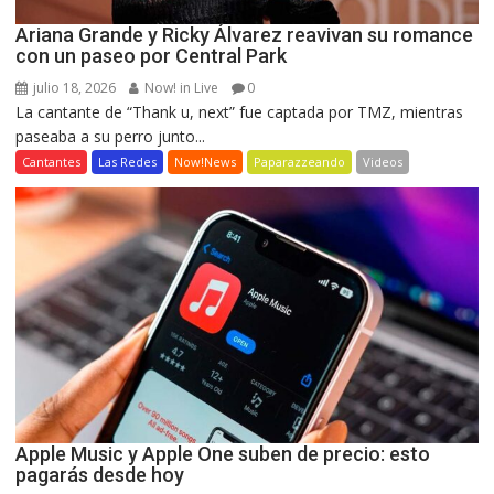
Ariana Grande y Ricky Álvarez reavivan su romance
con un paseo por Central Park
julio 18, 2026
Now! in Live
0
La cantante de “Thank u, next” fue captada por TMZ, mientras
paseaba a su perro junto...
Cantantes
Las Redes
Now!News
Paparazzeando
Videos
Apple Music y Apple One suben de precio: esto
pagarás desde hoy