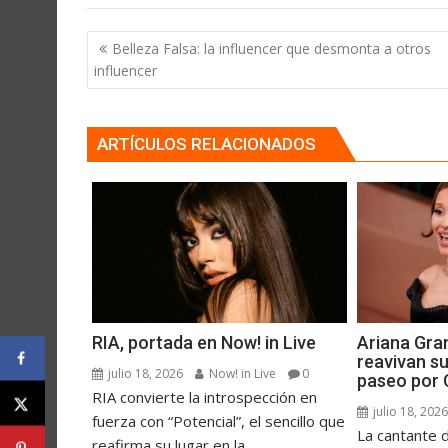
Navegación
Belleza Falsa: la influencer que desmonta a otros
de
influencer
entradas
ARTÍCULOS RELACIONADOS
RIA, portada en Now! in Live
Ariana Gra
reavivan s
julio 18, 2026
Now! in Live
0
paseo por 
RIA convierte la introspección en
julio 18, 202
fuerza con “Potencial”, el sencillo que
La cantante d
reafirma su lugar en la...