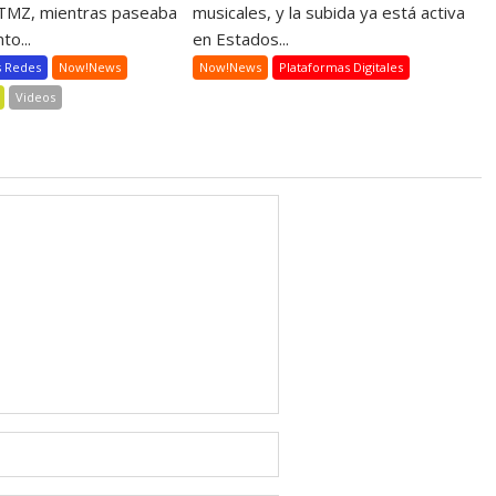
 TMZ, mientras paseaba
musicales, y la subida ya está activa
to...
en Estados...
s Redes
Now!News
Now!News
Plataformas Digitales
Videos