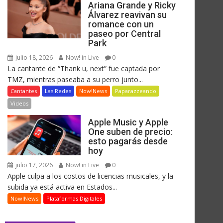
Ariana Grande y Ricky
Álvarez reavivan su
romance con un
paseo por Central
Park
julio 18, 2026
Now! in Live
0
La cantante de “Thank u, next” fue captada por
TMZ, mientras paseaba a su perro junto...
Cantantes
Las Redes
Now!News
Paparazzeando
Videos
Apple Music y Apple
One suben de precio:
esto pagarás desde
hoy
julio 17, 2026
Now! in Live
0
Apple culpa a los costos de licencias musicales, y la
subida ya está activa en Estados...
Now!News
Plataformas Digitales