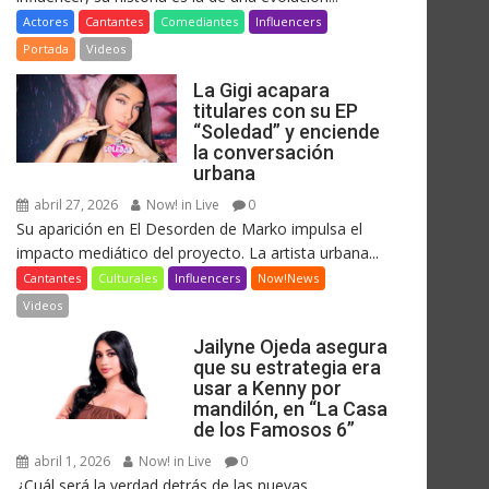
Actores
Cantantes
Comediantes
Influencers
Portada
Videos
La Gigi acapara
titulares con su EP
“Soledad” y enciende
la conversación
urbana
abril 27, 2026
Now! in Live
0
Su aparición en El Desorden de Marko impulsa el
impacto mediático del proyecto. La artista urbana...
Cantantes
Culturales
Influencers
Now!News
Videos
Jailyne Ojeda asegura
que su estrategia era
usar a Kenny por
mandilón, en “La Casa
de los Famosos 6”
abril 1, 2026
Now! in Live
0
¿Cuál será la verdad detrás de las nuevas