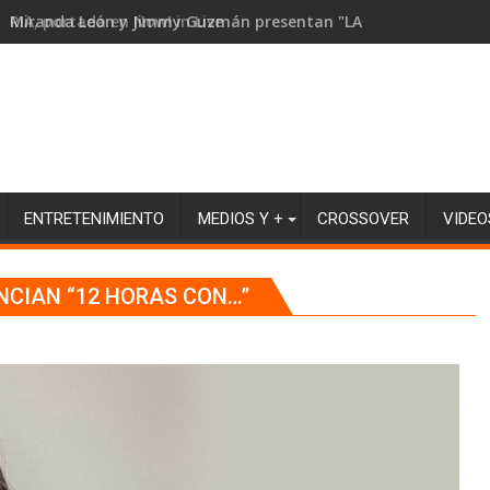
RIA, portada en Now! in Live
ENTRETENIMIENTO
MEDIOS Y +
CROSSOVER
VIDEO
NCIAN “12 HORAS CON…”