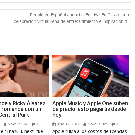
People en Español anuncia «Festival En Casa», una
celebración virtual llena de entretenimiento e inspiración
nde y Ricky Álvarez
Apple Music y Apple One suben
u romance con un
de precio: esto pagarás desde
Central Park
hoy
6
Now! in Live
0
julio 17, 2026
Now! in Live
0
e “Thank u, next” fue
Apple culpa a los costos de licencias