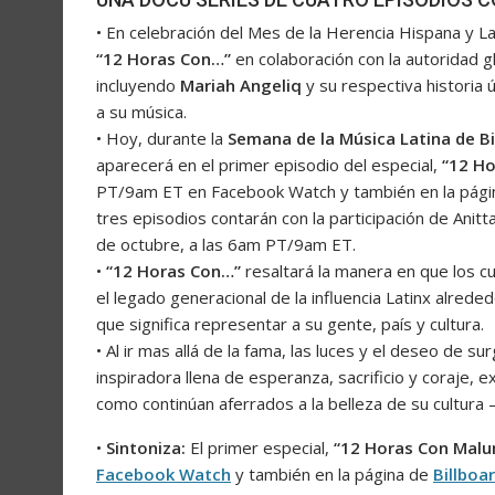
• En celebración del Mes de la Herencia Hispana y L
“12 Horas Con…”
en colaboración con la autoridad gl
incluyendo
Mariah Angeliq
y su respectiva historia 
a su música.
• Hoy, durante la
Semana de la Música Latina de Bi
aparecerá en el primer episodio del especial,
“12 H
PT/9am ET en Facebook Watch y también en la página
tres episodios contarán con la participación de Anitt
de octubre, a las 6am PT/9am ET.
•
“12 Horas Con…”
resaltará la manera en que los c
el legado generacional de la influencia Latinx alrede
que significa representar a su gente, país y cultura.
• Al ir mas allá de la fama, las luces y el deseo de su
inspiradora llena de esperanza, sacrificio y coraje, 
como continúan aferrados a la belleza de su cultura 
•
Sintoniza:
El primer especial,
“12 Horas Con Mal
Facebook Watch
y también en la página de
Billboa