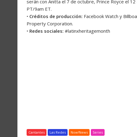
serán con Anitta el 7 de octubre, Prince Royce el 12
PT/9am ET.
•
Créditos de producción:
Facebook Watch y Billboa
Property Corporation.
•
Redes sociales:
#latinxheritagemonth
Cantantes
Las Redes
Now!News
Series