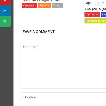
captada por
Cantantes
Portada
Videos
a su perro jun
Cantantes
La
Paparazzeando
LEAVE A COMMENT