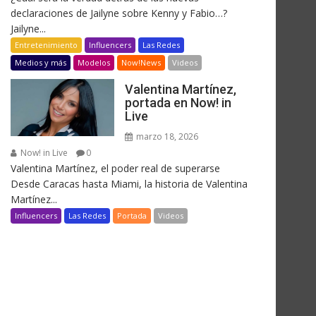
declaraciones de Jailyne sobre Kenny y Fabio…?
Jailyne...
Entretenimiento
Influencers
Las Redes
Medios y más
Modelos
Now!News
Videos
Valentina Martínez,
portada en Now! in
Live
marzo 18, 2026
Now! in Live
0
Valentina Martínez, el poder real de superarse
Desde Caracas hasta Miami, la historia de Valentina
Martínez...
Influencers
Las Redes
Portada
Videos