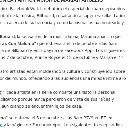
atinx, Facebook Watch debutará el especial de cuatro episodios
obal de la música, Billboard, resaltando a súper estrellas Latinx
única acerca de su herencia y como la misma los ha moldeado y
llboard
, la sensación de la música latina, Maluma anuncio que
oras Con Maluma”
que estrenará el 5 de octubre a las 6am
 de Billboard y en la página de Facebook App . Los siguientes
a el 7 de octubre, Prince Royce el 12 de octubre y Mariah el 14
uatro artistas están moldeando la cultura y construyendo sobre
dor del mundo, ofreciendo a las audiencias una mirada intima a lo
rgir, cada artista en la serie comparte una historia personal
explicando porque nunca perdieron de vista de sus raíces y
– aun cuando se encuentran lejos de casa.
uma”
se estrena el 5 de octubre a las 6am PT/9am ET en
rd
y la página de Facebook App . Los siguientes tres episodios