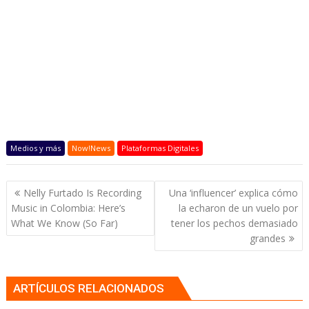
Medios y más
Now!News
Plataformas Digitales
Navegación
Nelly Furtado Is Recording
Una ‘influencer’ explica cómo
de
Music in Colombia: Here’s
la echaron de un vuelo por
entradas
What We Know (So Far)
tener los pechos demasiado
grandes
ARTÍCULOS RELACIONADOS