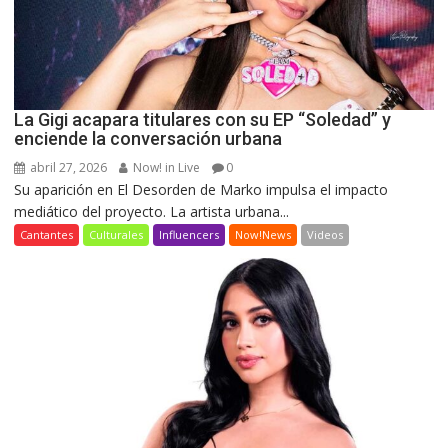
La Gigi acapara titulares con su EP “Soledad” y
enciende la conversación urbana
abril 27, 2026
Now! in Live
0
Su aparición en El Desorden de Marko impulsa el impacto
mediático del proyecto. La artista urbana...
Cantantes
Culturales
Influencers
Now!News
Videos