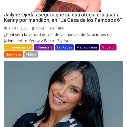
Jailyne Ojeda asegura que su estrategia era usar a
Kenny por mandilón, en “La Casa de los Famosos 6”
abril 1, 2026
Now! in Live
0
¿Cuál será la verdad detrás de las nuevas declaraciones de
Jailyne sobre Kenny y Fabio…? Jailyne...
Entretenimiento
Influencers
Las Redes
Medios y más
Modelos
Now!News
Videos