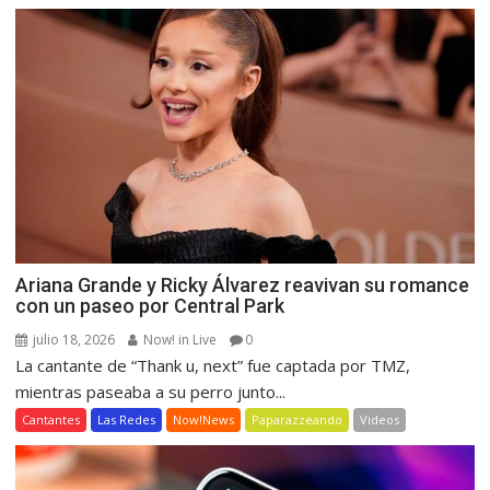
Ariana Grande y Ricky Álvarez reavivan su romance
con un paseo por Central Park
julio 18, 2026
Now! in Live
0
La cantante de “Thank u, next” fue captada por TMZ,
mientras paseaba a su perro junto...
Cantantes
Las Redes
Now!News
Paparazzeando
Videos