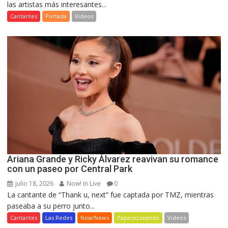
las artistas más interesantes...
Cantantes
Portada
Videos
Ariana Grande y Ricky Álvarez reavivan su romance
con un paseo por Central Park
julio 18, 2026
Now! in Live
0
La cantante de “Thank u, next” fue captada por TMZ, mientras
paseaba a su perro junto...
Cantantes
Las Redes
Now!News
Paparazzeando
Videos