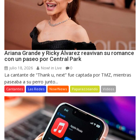
Ariana Grande y Ricky Álvarez reavivan su romance
con un paseo por Central Park
julio 18, 2026
Now! in Live
0
La cantante de “Thank u, next” fue captada por TMZ, mientras
paseaba a su perro junto...
Cantantes
Las Redes
Now!News
Paparazzeando
Videos