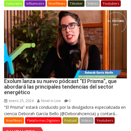
Culturales
Influencers
Now!News
Tiktoker
Videos
Youtubers
Exolum lanza su nuevo pódcast “El Prisma”, que
abordará las principales tendencias del sector
energético
enero 25, 2024
Now! in Live
0
“El Prisma” estará conducido por la divulgadora especializada en
ciencia Deborah García Bello (@Deborahciencia) y contará...
Now!News
Plataformas Digitales
Podcast
Videos
Youtubers