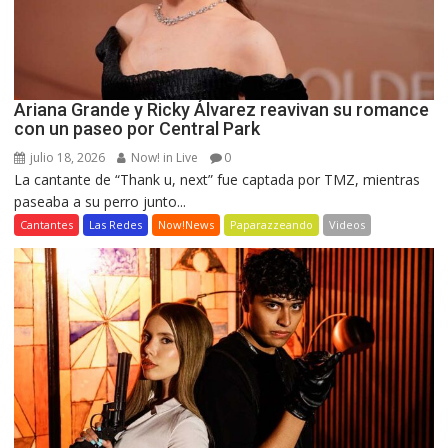
Ariana Grande y Ricky Álvarez reavivan su romance
con un paseo por Central Park
julio 18, 2026
Now! in Live
0
La cantante de “Thank u, next” fue captada por TMZ, mientras
paseaba a su perro junto...
Cantantes
Las Redes
Now!News
Paparazzeando
Videos