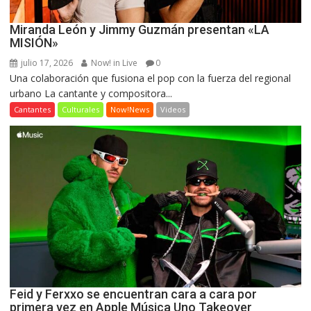
Miranda León y Jimmy Guzmán presentan «LA
MISIÓN»
julio 17, 2026
Now! in Live
0
Una colaboración que fusiona el pop con la fuerza del regional
urbano La cantante y compositora...
Cantantes
Culturales
Now!News
Videos
Feid y Ferxxo se encuentran cara a cara por
primera vez en Apple Música Uno Takeover