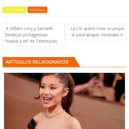
Celebridades
Now!News
Navegación
William Levy y Samadhi
La CIA quiere crear su propia
de
Zendejas protagonizan
IA para atrapar criminales
entradas
“Vuelve a mí” de Telemundo
ARTÍCULOS RELACIONADOS