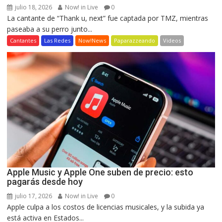
julio 18, 2026
Now! in Live
0
La cantante de “Thank u, next” fue captada por TMZ, mientras
paseaba a su perro junto...
Cantantes
Las Redes
Now!News
Paparazzeando
Videos
Apple Music y Apple One suben de precio: esto
pagarás desde hoy
julio 17, 2026
Now! in Live
0
Apple culpa a los costos de licencias musicales, y la subida ya
está activa en Estados...