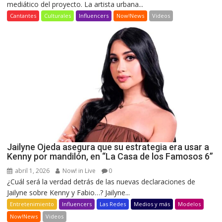
mediático del proyecto. La artista urbana...
Cantantes
Culturales
Influencers
Now!News
Videos
Jailyne Ojeda asegura que su estrategia era usar a
Kenny por mandilón, en “La Casa de los Famosos 6”
abril 1, 2026
Now! in Live
0
¿Cuál será la verdad detrás de las nuevas declaraciones de
Jailyne sobre Kenny y Fabio…? Jailyne...
Entretenimiento
Influencers
Las Redes
Medios y más
Modelos
Now!News
Videos