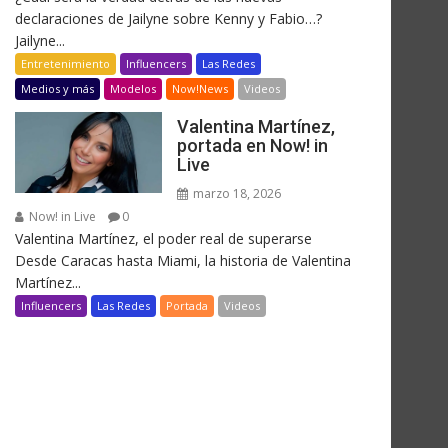
declaraciones de Jailyne sobre Kenny y Fabio…?
Jailyne...
Entretenimiento
Influencers
Las Redes
Medios y más
Modelos
Now!News
Videos
Valentina Martínez,
portada en Now! in
Live
marzo 18, 2026
Now! in Live
0
Valentina Martínez, el poder real de superarse
Desde Caracas hasta Miami, la historia de Valentina
Martínez...
Influencers
Las Redes
Portada
Videos