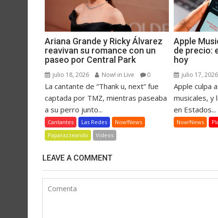
Ariana Grande y Ricky Álvarez
Apple Musi
reavivan su romance con un
de precio:
paseo por Central Park
hoy
julio 18, 2026
Now! in Live
0
julio 17, 202
La cantante de “Thank u, next” fue
Apple culpa a
captada por TMZ, mientras paseaba
musicales, y 
a su perro junto...
en Estados...
Cantantes
Las Redes
Now!News
Now!News
Pl
Paparazzeando
Videos
LEAVE A COMMENT