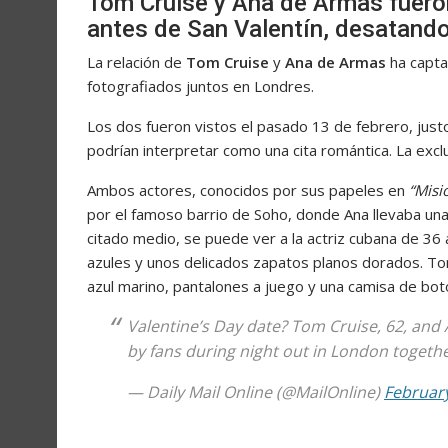
Tom Cruise y Ana de Armas fueron 
antes de San Valentín, desatando
La relación de
Tom Cruise
y
Ana de Armas
ha capta
fotografiados juntos en Londres.
Los dos fueron vistos el pasado 13 de febrero, just
podrían interpretar como una cita romántica. La excl
Ambos actores, conocidos por sus papeles en
“Misi
por el famoso barrio de Soho, donde Ana llevaba una 
citado medio, se puede ver a la actriz cubana de 36 
azules y unos delicados zapatos planos dorados. Tom
azul marino, pantalones a juego y una camisa de bot
Valentine’s Day date? Tom Cruise, 62, and 
by fans during night out in London togeth
— Daily Mail Online (@MailOnline)
February