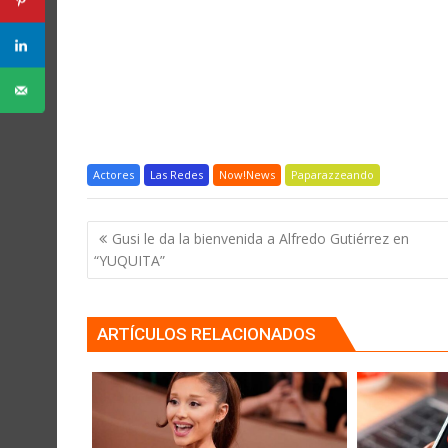
Actores
Las Redes
Now!News
Paparazzeando
Navegación
Gusi le da la bienvenida a Alfredo Gutiérrez en
de
“YUQUITA”
entradas
ARTÍCULOS RELACIONADOS