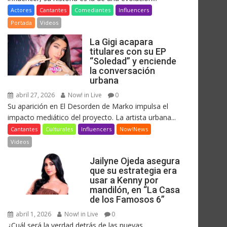
Actores
Cantantes
Comediantes
Influencers
Portada
Videos
La Gigi acapara
titulares con su EP
“Soledad” y enciende
la conversación
urbana
abril 27, 2026
Now! in Live
0
Su aparición en El Desorden de Marko impulsa el
impacto mediático del proyecto. La artista urbana...
Cantantes
Culturales
Influencers
Now!News
Videos
Jailyne Ojeda asegura
que su estrategia era
usar a Kenny por
mandilón, en “La Casa
de los Famosos 6”
abril 1, 2026
Now! in Live
0
¿Cuál será la verdad detrás de las nuevas