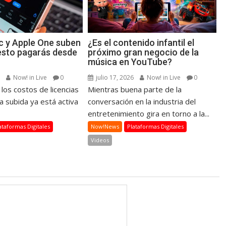
c y Apple One suben
¿Es el contenido infantil el
 esto pagarás desde
próximo gran negocio de la
música en YouTube?
6
Now! in Live
0
julio 17, 2026
Now! in Live
0
 los costos de licencias
Mientras buena parte de la
la subida ya está activa
conversación en la industria del
entretenimiento gira en torno a la...
ataformas Digitales
Now!News
Plataformas Digitales
Videos