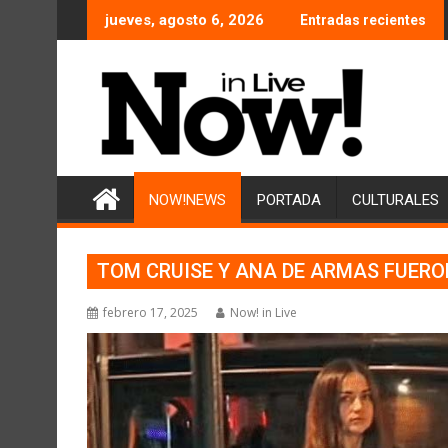
Saltar
jueves, agosto 6, 2026
Entradas recientes
al
contenido
NOW!NEWS
PORTADA
CULTURALES
TOM CRUISE Y ANA DE ARMAS FUERO
febrero 17, 2025
Now! in Live