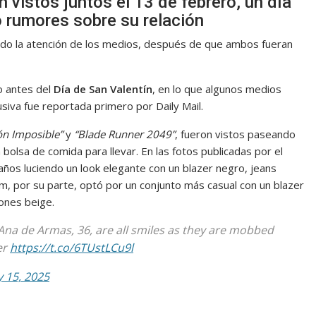
vistos juntos el 13 de febrero, un día
 rumores sobre su relación
do la atención de los medios, después de que ambos fueran
o antes del
Día de San Valentín
, en lo que algunos medios
usiva fue reportada primero por Daily Mail.
ón Imposible”
y
“Blade Runner 2049”
, fueron vistos paseando
bolsa de comida para llevar. En las fotos publicadas por el
años luciendo un look elegante con un blazer negro, jeans
, por su parte, optó por un conjunto más casual con un blazer
ones beige.
Ana de Armas, 36, are all smiles as they are mobbed
er
https://t.co/6TUstLCu9l
 15, 2025