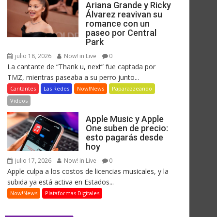
Ariana Grande y Ricky
Álvarez reavivan su
romance con un
paseo por Central
Park
julio 18, 2026
Now! in Live
0
La cantante de “Thank u, next” fue captada por
TMZ, mientras paseaba a su perro junto...
Cantantes
Las Redes
Now!News
Paparazzeando
Videos
Apple Music y Apple
One suben de precio:
esto pagarás desde
hoy
julio 17, 2026
Now! in Live
0
Apple culpa a los costos de licencias musicales, y la
subida ya está activa en Estados...
Now!News
Plataformas Digitales