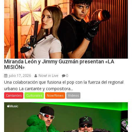
Miranda León y Jimmy Guzmán presentan «LA
MISIÓN»
julio 17, 2026
Now! in Live
0
Una colaboración que fusiona el pop con la fuerza del regional
urbano La cantante y compositora...
Cantantes
Culturales
Now!News
Videos