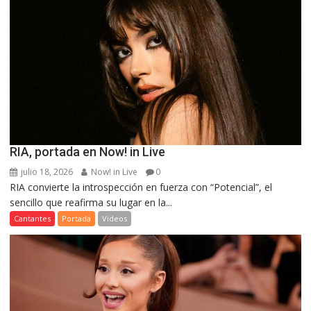
RIA, portada en Now! in Live
julio 18, 2026
Now! in Live
0
RIA convierte la introspección en fuerza con “Potencial”, el
sencillo que reafirma su lugar en la...
Cantantes
Portada
Videos