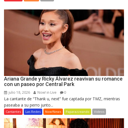
Ariana Grande y Ricky Álvarez reavivan su romance
con un paseo por Central Park
julio 18, 2026
Now! in Live
0
La cantante de “Thank u, next” fue captada por TMZ, mientras
paseaba a su perro junto...
Cantantes
Las Redes
Now!News
Paparazzeando
Videos