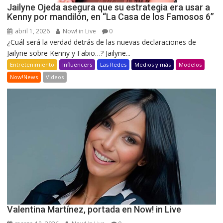
Jailyne Ojeda asegura que su estrategia era usar a
Kenny por mandilón, en “La Casa de los Famosos 6”
abril 1, 2026
Now! in Live
0
¿Cuál será la verdad detrás de las nuevas declaraciones de
Jailyne sobre Kenny y Fabio…? Jailyne...
Entretenimiento
Influencers
Las Redes
Medios y más
Modelos
Now!News
Videos
Valentina Martínez, portada en Now! in Live