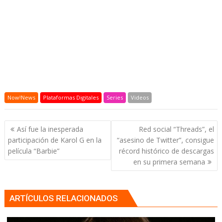
Now!News
Plataformas Digitales
Series
Videos
Navegación
Así fue la inesperada
Red social “Threads”, el
de
participación de Karol G en la
“asesino de Twitter”, consigue
entradas
película “Barbie”
récord histórico de descargas
en su primera semana
ARTÍCULOS RELACIONADOS