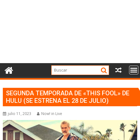
SEGUNDA TEMPORADA DE «THIS FOOL» DE
HULU (SE ESTRENA EL 28 DE JULIO)
julio 11, 2023
Now! in Live