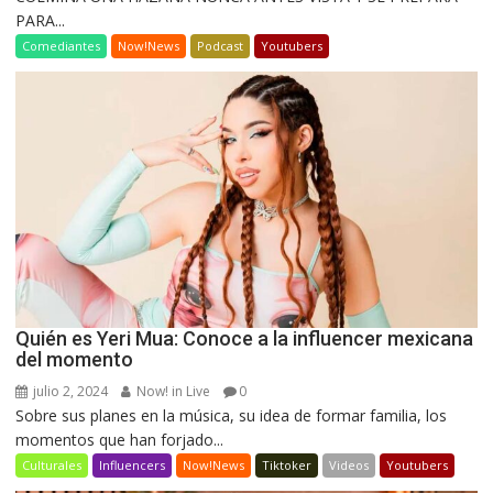
PARA...
Comediantes
Now!News
Podcast
Youtubers
Quién es Yeri Mua: Conoce a la influencer mexicana
del momento
julio 2, 2024
Now! in Live
0
Sobre sus planes en la música, su idea de formar familia, los
momentos que han forjado...
Culturales
Influencers
Now!News
Tiktoker
Videos
Youtubers