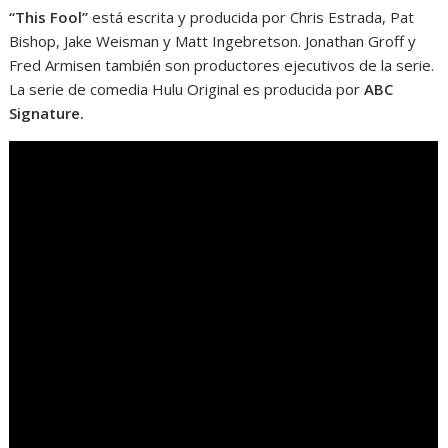
“This Fool”
está escrita y producida por Chris Estrada, Pat
Bishop, Jake Weisman y Matt Ingebretson. Jonathan Groff y
Fred Armisen también son productores ejecutivos de la serie.
La serie de comedia Hulu Original es producida por
ABC
Signature.