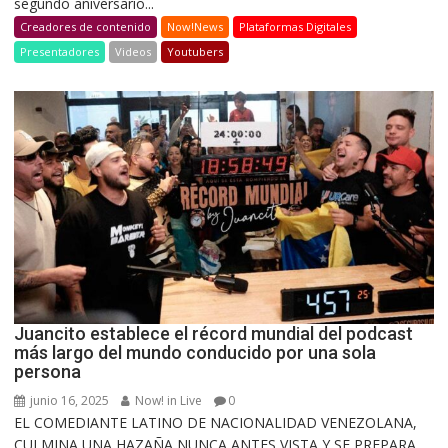
segundo aniversario...
Creadores de contenido
Now!News
Plataformas Digitales
Presentadores
Videos
Youtubers
Juancito establece el récord mundial del podcast
más largo del mundo conducido por una sola
persona
junio 16, 2025
Now! in Live
0
EL COMEDIANTE LATINO DE NACIONALIDAD VENEZOLANA,
CULMINA UNA HAZAÑA NUNCA ANTES VISTA Y SE PREPARA