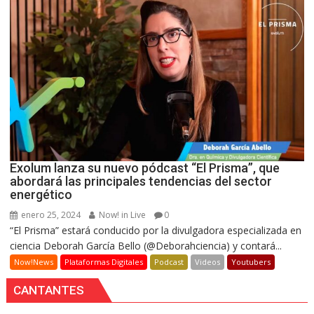
Exolum lanza su nuevo pódcast “El Prisma”, que
abordará las principales tendencias del sector
energético
enero 25, 2024
Now! in Live
0
“El Prisma” estará conducido por la divulgadora especializada en
ciencia Deborah García Bello (@Deborahciencia) y contará...
Now!News
Plataformas Digitales
Podcast
Videos
Youtubers
CANTANTES