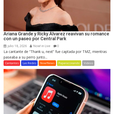
Ariana Grande y Ricky Álvarez reavivan su romance
con un paseo por Central Park
julio 18, 2026
Now! in Live
0
La cantante de “Thank u, next” fue captada por TMZ, mientras
paseaba a su perro junto...
Cantantes
Las Redes
Now!News
Paparazzeando
Videos