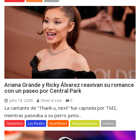
Ariana Grande y Ricky Álvarez reavivan su romance
con un paseo por Central Park
julio 18, 2026
Now! in Live
0
La cantante de “Thank u, next” fue captada por TMZ,
mientras paseaba a su perro junto...
Cantantes
Las Redes
Now!News
Paparazzeando
Videos