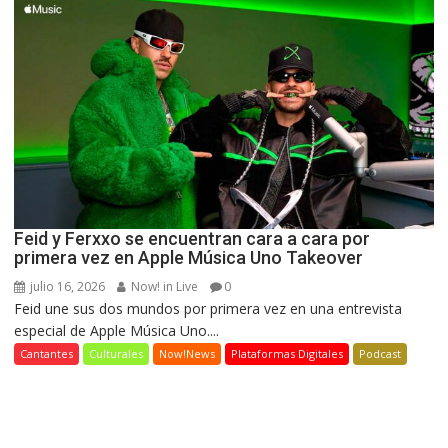
Feid y Ferxxo se encuentran cara a cara por
primera vez en Apple Música Uno Takeover
julio 16, 2026
Now! in Live
0
Feid une sus dos mundos por primera vez en una entrevista
especial de Apple Música Uno....
Cantantes
Culturales
Now!News
Plataformas Digitales
Podcast