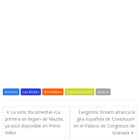
Actores
Las Redes
Now!News
Paparazzeando
Videos
Navegación
La serie documental «La
Tangerine Dream arranca la
de
primera en llegar» de Mazda,
gira española de ‘Continuum’
entradas
ya está disponible en Prime
en el Palacio de Congresos de
Video
Granada