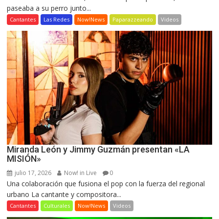
paseaba a su perro junto...
Cantantes
Las Redes
Now!News
Paparazzeando
Videos
Miranda León y Jimmy Guzmán presentan «LA
MISIÓN»
julio 17, 2026
Now! in Live
0
Una colaboración que fusiona el pop con la fuerza del regional
urbano La cantante y compositora...
Cantantes
Culturales
Now!News
Videos