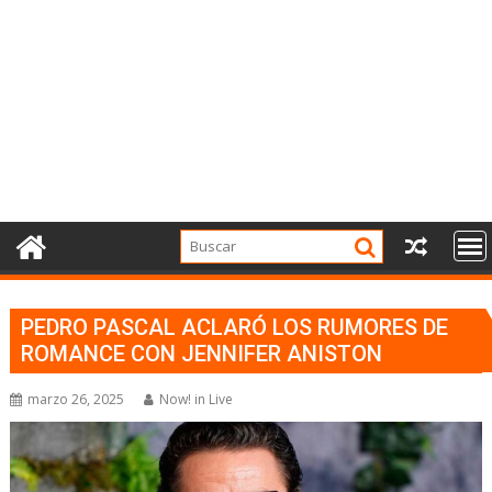
PEDRO PASCAL ACLARÓ LOS RUMORES DE
ROMANCE CON JENNIFER ANISTON
marzo 26, 2025
Now! in Live