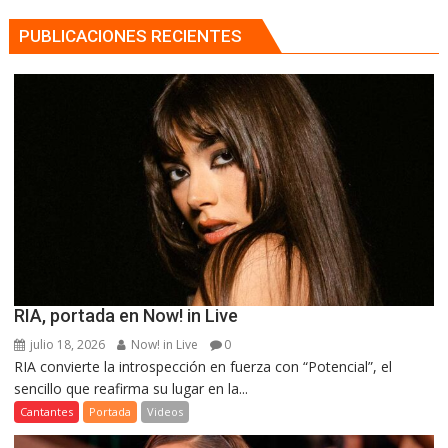
PUBLICACIONES RECIENTES
RIA, portada en Now! in Live
julio 18, 2026
Now! in Live
0
RIA convierte la introspección en fuerza con “Potencial”, el
sencillo que reafirma su lugar en la...
Cantantes
Portada
Videos