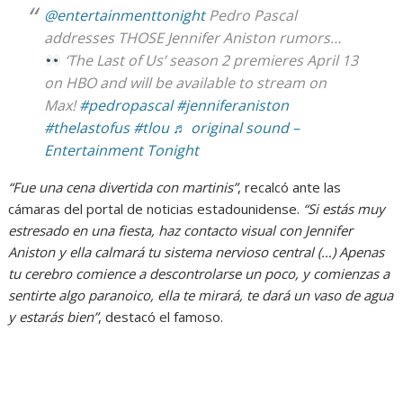
@entertainmenttonight
Pedro Pascal
addresses THOSE Jennifer Aniston rumors…
‘The Last of Us’ season 2 premieres April 13
on HBO and will be available to stream on
Max!
#pedropascal
#jenniferaniston
#thelastofus
#tlou
♬ original sound –
Entertainment Tonight
“Fue una cena divertida con martinis”
, recalcó ante las
cámaras del portal de noticias estadounidense.
“Si estás muy
estresado en una fiesta, haz contacto visual con Jennifer
Aniston y ella calmará tu sistema nervioso central (…) Apenas
tu cerebro comience a descontrolarse un poco, y comienzas a
sentirte algo paranoico, ella te mirará, te dará un vaso de agua
y estarás bien”
, destacó el famoso.