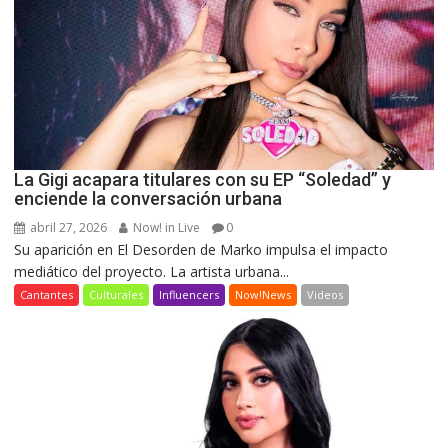
La Gigi acapara titulares con su EP “Soledad” y
enciende la conversación urbana
abril 27, 2026
Now! in Live
0
Su aparición en El Desorden de Marko impulsa el impacto
mediático del proyecto. La artista urbana...
Cantantes
Culturales
Influencers
Now!News
Videos