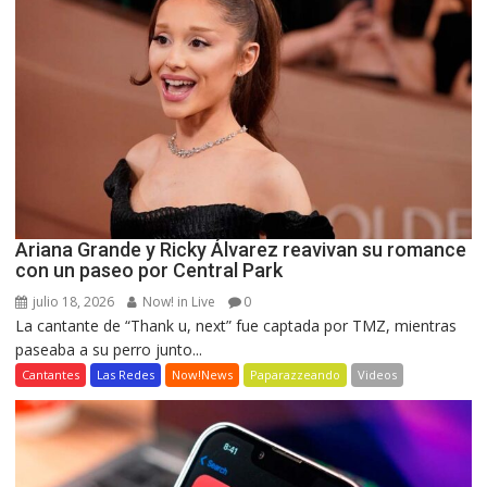
Ariana Grande y Ricky Álvarez reavivan su romance
con un paseo por Central Park
julio 18, 2026
Now! in Live
0
La cantante de “Thank u, next” fue captada por TMZ, mientras
paseaba a su perro junto...
Cantantes
Las Redes
Now!News
Paparazzeando
Videos