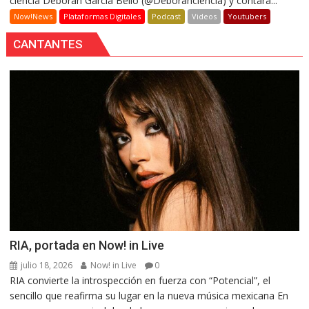
ciencia Deborah García Bello (@Deborahciencia) y contará...
Now!News
Plataformas Digitales
Podcast
Videos
Youtubers
CANTANTES
RIA, portada en Now! in Live
julio 18, 2026
Now! in Live
0
RIA convierte la introspección en fuerza con “Potencial”, el
sencillo que reafirma su lugar en la nueva música mexicana En