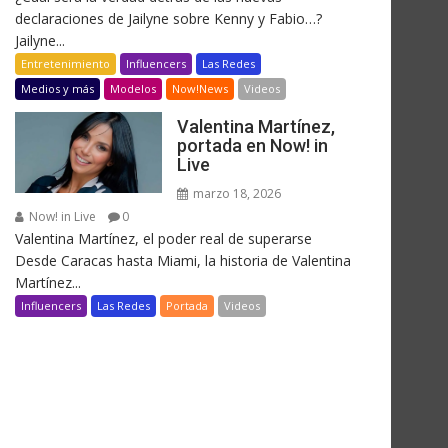
declaraciones de Jailyne sobre Kenny y Fabio…?
Jailyne...
Entretenimiento
Influencers
Las Redes
Medios y más
Modelos
Now!News
Videos
Valentina Martínez,
portada en Now! in
Live
marzo 18, 2026
Now! in Live
0
Valentina Martínez, el poder real de superarse
Desde Caracas hasta Miami, la historia de Valentina
Martínez...
Influencers
Las Redes
Portada
Videos