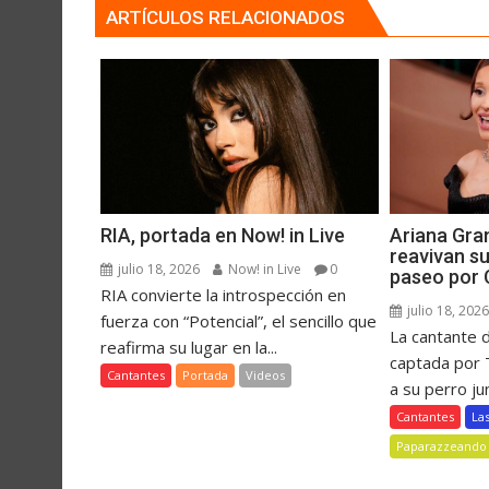
ARTÍCULOS RELACIONADOS
RIA, portada en Now! in Live
Ariana Gra
reavivan s
julio 18, 2026
Now! in Live
0
paseo por 
RIA convierte la introspección en
julio 18, 202
fuerza con “Potencial”, el sencillo que
La cantante d
reafirma su lugar en la...
captada por
Cantantes
Portada
Videos
a su perro jun
Cantantes
La
Paparazzeando