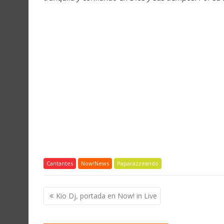
Cantantes
Now!News
Paparazzeando
Navegación
Kio Dj, portada en Now! in Live
de
entradas