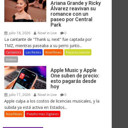
Ariana Grande y Ricky
Álvarez reavivan su
romance con un
paseo por Central
Park
julio 18, 2026
Now! in Live
0
La cantante de “Thank u, next” fue captada por
TMZ, mientras paseaba a su perro junto...
Cantantes
Las Redes
Now!News
Paparazzeando
Videos
Apple Music y Apple
One suben de precio:
esto pagarás desde
hoy
julio 17, 2026
Now! in Live
0
Apple culpa a los costos de licencias musicales, y la
subida ya está activa en Estados...
Now!News
Plataformas Digitales