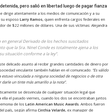
etenida, pero salió en libertad luego de pagar fianza
e dirige atentamente a los medios de comunicación y a su
de su esposo
Larry Ramos
, quien enfrenta cargos federales en
or de $22 millones de dólares. Una de sus víctimas: Alejandra
o en general Derivado de los hechos suscitados
o que la Sra. Ninel Conde es totalmente ajena a los
u situación conforme a la ley”.
este delicado asunto al recibir grandes cantidades de dinero por
 sociedad vinculante también hablan en el comunicado:
“Es válido
ca estuvo vinculada a ninguna sociedad de negocios o de otra
darle un tinte más amarillo a la nota”.
icamente se desvincula de cualquier situación legal que
a ella el pasado viernes, cuando los dos se encontraban juntos
eremonia de los
Latin American Music Awards
. Ambos fueron
 del país, según afirma
Cinthia Velarde
, ex manager de