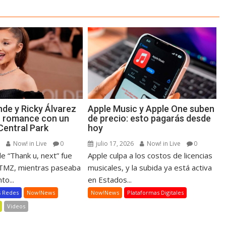
nde y Ricky Álvarez
Apple Music y Apple One suben
u romance con un
de precio: esto pagarás desde
Central Park
hoy
6
Now! in Live
0
julio 17, 2026
Now! in Live
0
e “Thank u, next” fue
Apple culpa a los costos de licencias
 TMZ, mientras paseaba
musicales, y la subida ya está activa
to...
en Estados...
s Redes
Now!News
Now!News
Plataformas Digitales
Videos