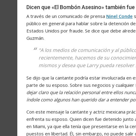
Dicen que «El Bombón Asesino» también fue d
A través de un comunicado de prensa
Ninel Conde
s
público en general para hablar sobre la detención 
Estados Unidos por fraude. Se dice que debe alreded
Guzmán.
“A los medios de comunicación y al públic
recientemente, hacemos de su conocimient
mismos y desea que Larry pueda resolver s
Se dijo que la cantante podría estar involucrada en 
parte de su esposo. Sobre sus negocios y cualquier
dejar claro que la relación personal entre ellos nun
índole como algunos han querido dar a entender por 
Con este mensaje la cantante y actriz mexicana práct
enfrenta su esposo. Quien dicen fue detenido junto 
en Miami, ya que ella tenía que presentarse en la c
puestos en libertad. Él, sin embargo, no puede salir