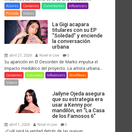
Actores
Cantantes
Comediantes
Influencers
Portada
Videos
La Gigi acapara
titulares con su EP
“Soledad” y enciende
la conversación
urbana
abril 27, 2026
Now! in Live
0
Su aparición en El Desorden de Marko impulsa el
impacto mediático del proyecto. La artista urbana...
Cantantes
Culturales
Influencers
Now!News
Videos
Jailyne Ojeda asegura
que su estrategia era
usar a Kenny por
mandilón, en “La Casa
de los Famosos 6”
abril 1, 2026
Now! in Live
0
¿Cuál será la verdad detrás de las nuevas