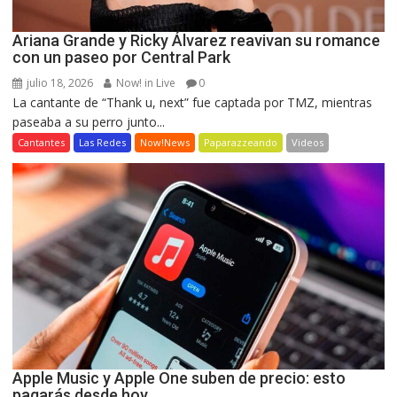
Ariana Grande y Ricky Álvarez reavivan su romance
con un paseo por Central Park
julio 18, 2026
Now! in Live
0
La cantante de “Thank u, next” fue captada por TMZ, mientras
paseaba a su perro junto...
Cantantes
Las Redes
Now!News
Paparazzeando
Videos
Apple Music y Apple One suben de precio: esto
pagarás desde hoy