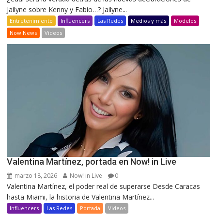
Jailyne sobre Kenny y Fabio…? Jailyne...
Entretenimiento
Influencers
Las Redes
Medios y más
Modelos
Now!News
Videos
Valentina Martínez, portada en Now! in Live
marzo 18, 2026
Now! in Live
0
Valentina Martínez, el poder real de superarse Desde Caracas
hasta Miami, la historia de Valentina Martínez...
Influencers
Las Redes
Portada
Videos