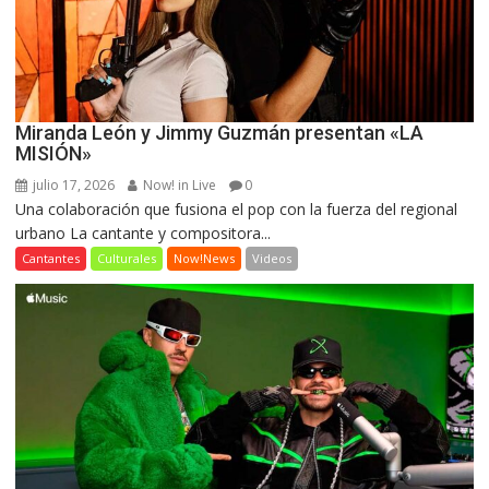
Miranda León y Jimmy Guzmán presentan «LA
MISIÓN»
julio 17, 2026
Now! in Live
0
Una colaboración que fusiona el pop con la fuerza del regional
urbano La cantante y compositora...
Cantantes
Culturales
Now!News
Videos