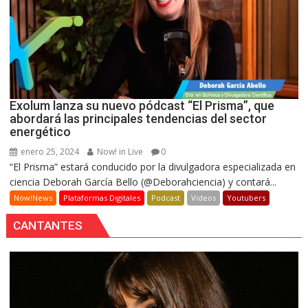
Exolum lanza su nuevo pódcast “El Prisma”, que
abordará las principales tendencias del sector
energético
enero 25, 2024
Now! in Live
0
“El Prisma” estará conducido por la divulgadora especializada en
ciencia Deborah García Bello (@Deborahciencia) y contará...
Now!News
Plataformas Digitales
Podcast
Videos
Youtubers
CANTANTES