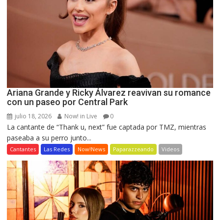
Ariana Grande y Ricky Álvarez reavivan su romance
con un paseo por Central Park
julio 18, 2026
Now! in Live
0
La cantante de “Thank u, next” fue captada por TMZ, mientras
paseaba a su perro junto...
Cantantes
Las Redes
Now!News
Paparazzeando
Videos