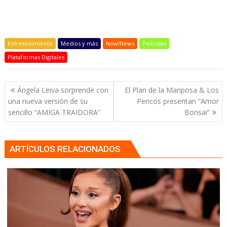
Entretenimiento
Medios y más
Now!News
Películas
Plataformas Digitales
Navegación
Ángela Leiva sorprende con
El Plan de la Mariposa & Los
de
una nueva versión de su
Pericos presentan “Amor
entradas
sencillo “AMIGA TRAIDORA”
Bonsai”
ARTÍCULOS RELACIONADOS