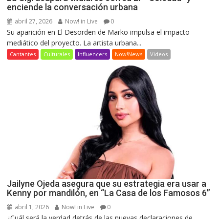
enciende la conversación urbana
abril 27, 2026
Now! in Live
0
Su aparición en El Desorden de Marko impulsa el impacto
mediático del proyecto. La artista urbana...
Cantantes
Culturales
Influencers
Now!News
Videos
Jailyne Ojeda asegura que su estrategia era usar a
Kenny por mandilón, en “La Casa de los Famosos 6”
abril 1, 2026
Now! in Live
0
¿Cuál será la verdad detrás de las nuevas declaraciones de