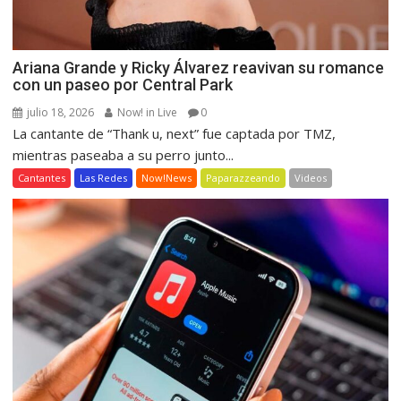
Ariana Grande y Ricky Álvarez reavivan su romance
con un paseo por Central Park
julio 18, 2026
Now! in Live
0
La cantante de “Thank u, next” fue captada por TMZ,
mientras paseaba a su perro junto...
Cantantes
Las Redes
Now!News
Paparazzeando
Videos