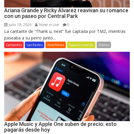
Ariana Grande y Ricky Álvarez reavivan su romance
con un paseo por Central Park
julio 18, 2026
Now! in Live
0
La cantante de “Thank u, next” fue captada por TMZ, mientras
paseaba a su perro junto...
Cantantes
Las Redes
Now!News
Paparazzeando
Videos
Apple Music y Apple One suben de precio: esto
pagarás desde hoy