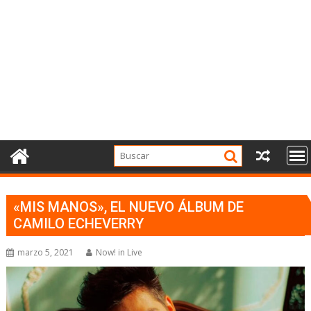
«MIS MANOS», EL NUEVO ÁLBUM DE
CAMILO ECHEVERRY
marzo 5, 2021
Now! in Live