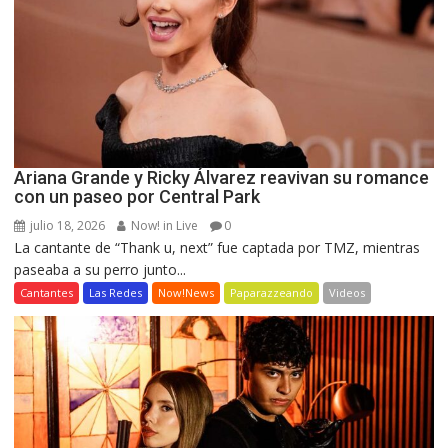
Ariana Grande y Ricky Álvarez reavivan su romance
con un paseo por Central Park
julio 18, 2026
Now! in Live
0
La cantante de “Thank u, next” fue captada por TMZ, mientras
paseaba a su perro junto...
Cantantes
Las Redes
Now!News
Paparazzeando
Videos