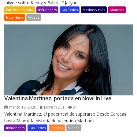
Jailyne sobre Kenny y Fabio…? Jailyne...
Entretenimiento
Influencers
Las Redes
Medios y más
Modelos
Now!News
Videos
Valentina Martínez, portada en Now! in Live
marzo 18, 2026
Now! in Live
0
Valentina Martínez, el poder real de superarse Desde Caracas
hasta Miami, la historia de Valentina Martínez...
Influencers
Las Redes
Portada
Videos