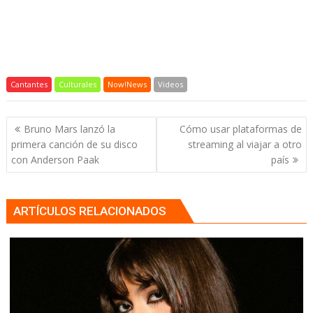
Cantantes
Culturales
Now!News
Videos
Navegación
Bruno Mars lanzó la
Cómo usar plataformas de
de
primera canción de su disco
streaming al viajar a otro
entradas
con Anderson Paak
país
ARTÍCULOS RELACIONADOS