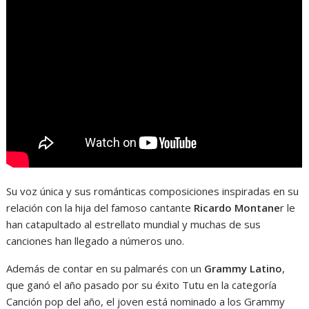
Su voz única y sus románticas composiciones inspiradas en su
relación con la hija del famoso cantante
Ricardo Montane
r le
han catapultado al estrellato mundial y muchas de sus
canciones han llegado a números uno.
Además de contar en su palmarés con un
Grammy Latino
,
que ganó el año pasado por su éxito Tutu en la categoría
Canción pop del año, el joven está nominado a los Grammy