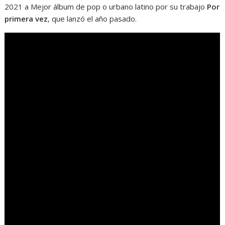
2021 a Mejor álbum de pop o urbano latino por su trabajo
Por
primera vez
, que lanzó el año pasado.