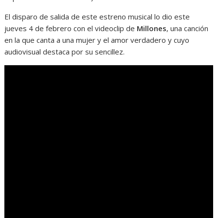
El disparo de salida de este estreno musical lo dio este
jueves 4 de febrero con el videoclip de
Millones
, una canción
en la que canta a una mujer y el amor verdadero y cuyo
audiovisual destaca por su sencillez.