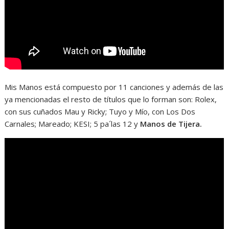
Mis Manos está compuesto por 11 canciones y además de las
ya mencionadas el resto de títulos que lo forman son: Rolex,
con sus cuñados Mau y Ricky; Tuyo y Mío, con Los Dos
Carnales; Mareado; KESI; 5 pa´las 12 y
Manos de Tijera.