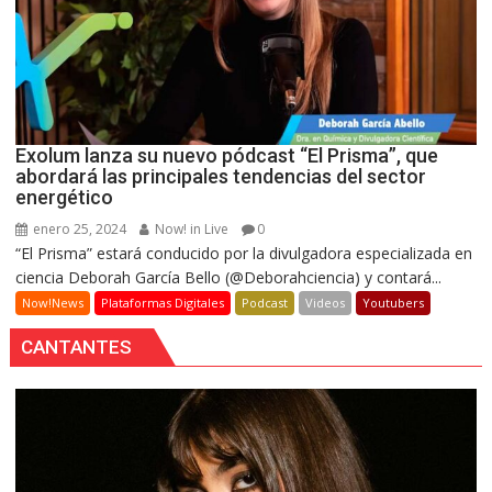
Exolum lanza su nuevo pódcast “El Prisma”, que
abordará las principales tendencias del sector
energético
enero 25, 2024
Now! in Live
0
“El Prisma” estará conducido por la divulgadora especializada en
ciencia Deborah García Bello (@Deborahciencia) y contará...
Now!News
Plataformas Digitales
Podcast
Videos
Youtubers
CANTANTES