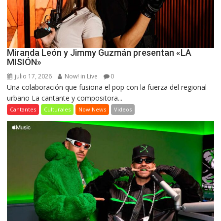
Miranda León y Jimmy Guzmán presentan «LA
MISIÓN»
julio 17, 2026
Now! in Live
0
Una colaboración que fusiona el pop con la fuerza del regional
urbano La cantante y compositora...
Cantantes
Culturales
Now!News
Videos