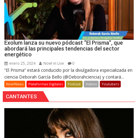
Exolum lanza su nuevo pódcast “El Prisma”, que
abordará las principales tendencias del sector
energético
enero 25, 2024
Now! in Live
0
“El Prisma” estará conducido por la divulgadora especializada en
ciencia Deborah García Bello (@Deborahciencia) y contará...
Now!News
Plataformas Digitales
Podcast
Videos
Youtubers
CANTANTES