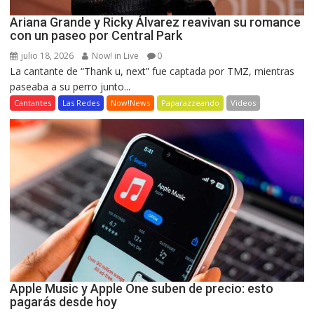
Ariana Grande y Ricky Álvarez reavivan su romance
con un paseo por Central Park
julio 18, 2026
Now! in Live
0
La cantante de “Thank u, next” fue captada por TMZ, mientras
paseaba a su perro junto...
Cantantes
Las Redes
Now!News
Paparazzeando
Videos
Apple Music y Apple One suben de precio: esto
pagarás desde hoy