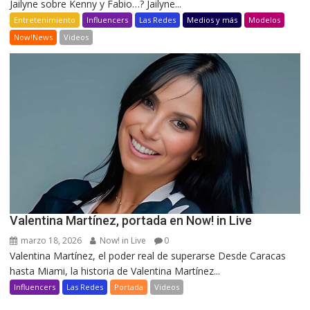
Jailyne sobre Kenny y Fabio…? Jailyne...
Entretenimiento
Influencers
Las Redes
Medios y más
Modelos
Now!News
Videos
Valentina Martínez, portada en Now! in Live
marzo 18, 2026
Now! in Live
0
Valentina Martínez, el poder real de superarse Desde Caracas
hasta Miami, la historia de Valentina Martínez...
Influencers
Las Redes
Portada
Videos