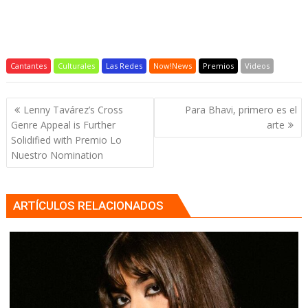
Cantantes
Culturales
Las Redes
Now!News
Premios
Videos
Navegación
Lenny Tavárez’s Cross
Para Bhavi, primero es el
de
Genre Appeal is Further
arte
entradas
Solidified with Premio Lo
Nuestro Nomination
ARTÍCULOS RELACIONADOS