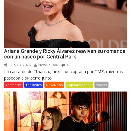
Ariana Grande y Ricky Álvarez reavivan su romance
con un paseo por Central Park
julio 18, 2026
Now! in Live
0
La cantante de “Thank u, next” fue captada por TMZ, mientras
paseaba a su perro junto...
Cantantes
Las Redes
Now!News
Paparazzeando
Videos