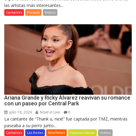
las artistas más interesantes...
Cantantes
Portada
Videos
Ariana Grande y Ricky Álvarez reavivan su romance
con un paseo por Central Park
julio 18, 2026
Now! in Live
0
La cantante de “Thank u, next” fue captada por TMZ, mientras
paseaba a su perro junto...
Cantantes
Las Redes
Now!News
Paparazzeando
Videos