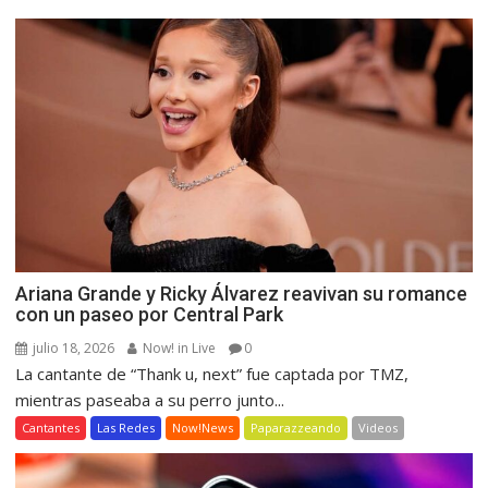
Ariana Grande y Ricky Álvarez reavivan su romance
con un paseo por Central Park
julio 18, 2026
Now! in Live
0
La cantante de “Thank u, next” fue captada por TMZ,
mientras paseaba a su perro junto...
Cantantes
Las Redes
Now!News
Paparazzeando
Videos