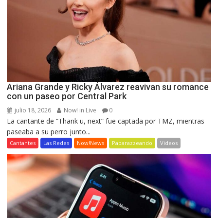
Ariana Grande y Ricky Álvarez reavivan su romance
con un paseo por Central Park
julio 18, 2026
Now! in Live
0
La cantante de “Thank u, next” fue captada por TMZ, mientras
paseaba a su perro junto...
Cantantes
Las Redes
Now!News
Paparazzeando
Videos