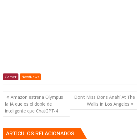
Gamer
Now!News
Navegación
Amazon estrena Olympus
Don’t Miss Doris Anahí At The
de
la IA que es el doble de
Wallis In Los Angeles
entradas
inteligente que ChatGPT-4
ARTÍCULOS RELACIONADOS