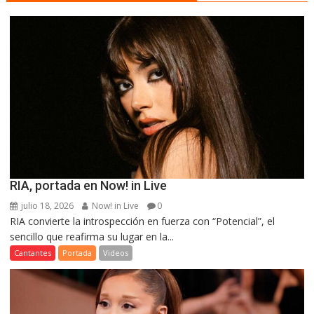
RIA, portada en Now! in Live
julio 18, 2026
Now! in Live
0
RIA convierte la introspección en fuerza con “Potencial”, el
sencillo que reafirma su lugar en la...
Cantantes
Portada
Videos