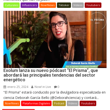
Culturales
Influencers
Now!News
Tiktoker
Videos
Youtubers
Exolum lanza su nuevo pódcast “El Prisma”, que
abordará las principales tendencias del sector
energético
enero 25, 2024
Now! in Live
0
“El Prisma” estará conducido por la divulgadora especializada en
ciencia Deborah García Bello (@Deborahciencia) y contará...
Now!News
Plataformas Digitales
Podcast
Videos
Youtubers