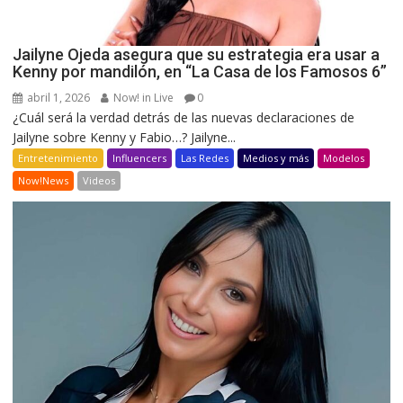
Jailyne Ojeda asegura que su estrategia era usar a
Kenny por mandilón, en “La Casa de los Famosos 6”
abril 1, 2026
Now! in Live
0
¿Cuál será la verdad detrás de las nuevas declaraciones de
Jailyne sobre Kenny y Fabio…? Jailyne...
Entretenimiento
Influencers
Las Redes
Medios y más
Modelos
Now!News
Videos