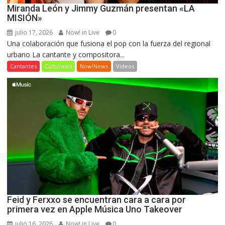
Miranda León y Jimmy Guzmán presentan «LA
MISIÓN»
julio 17, 2026
Now! in Live
0
Una colaboración que fusiona el pop con la fuerza del regional
urbano La cantante y compositora...
Cantantes
Culturales
Now!News
Videos
Feid y Ferxxo se encuentran cara a cara por
primera vez en Apple Música Uno Takeover
julio 16, 2026
Now! in Live
0