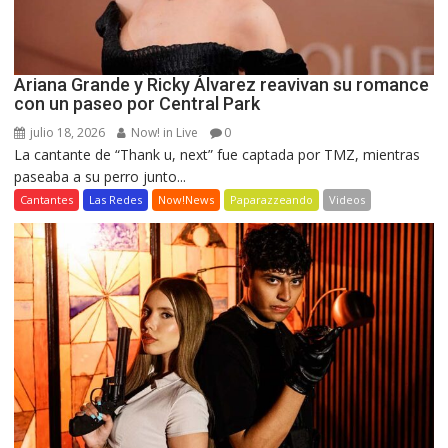
Ariana Grande y Ricky Álvarez reavivan su romance
con un paseo por Central Park
julio 18, 2026
Now! in Live
0
La cantante de “Thank u, next” fue captada por TMZ, mientras
paseaba a su perro junto...
Cantantes
Las Redes
Now!News
Paparazzeando
Videos