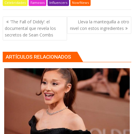
Celebridades
Famosos
Influencers
Now!News
Navegación
‘The Fall of Diddy’: el
Lleva la mantequilla a otro
de
documental que revela los
nivel con estos ingredientes
entradas
secretos de Sean Combs
ARTÍCULOS RELACIONADOS