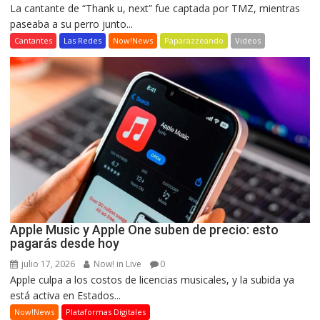
La cantante de “Thank u, next” fue captada por TMZ, mientras
paseaba a su perro junto...
Cantantes
Las Redes
Now!News
Paparazzeando
Videos
Apple Music y Apple One suben de precio: esto
pagarás desde hoy
julio 17, 2026
Now! in Live
0
Apple culpa a los costos de licencias musicales, y la subida ya
está activa en Estados...
Now!News
Plataformas Digitales