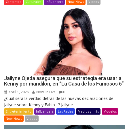
Cantantes
Culturales
Influencers
Now!News
Videos
Jailyne Ojeda asegura que su estrategia era usar a
Kenny por mandilón, en “La Casa de los Famosos 6”
abril 1, 2026
Now! in Live
0
¿Cuál será la verdad detrás de las nuevas declaraciones de
Jailyne sobre Kenny y Fabio…? Jailyne...
Entretenimiento
Influencers
Las Redes
Medios y más
Modelos
Now!News
Videos