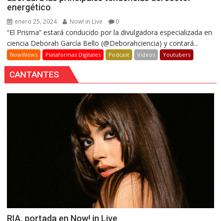
energético
enero 25, 2024
Now! in Live
0
“El Prisma” estará conducido por la divulgadora especializada en
ciencia Deborah García Bello (@Deborahciencia) y contará...
Now!News
Plataformas Digitales
Podcast
Videos
Youtubers
CANTANTES
RIA, portada en Now! in Live