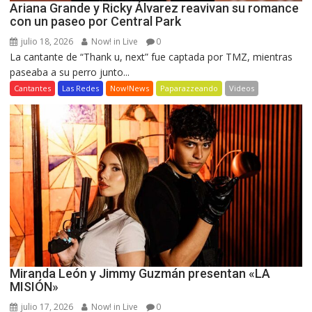
Ariana Grande y Ricky Álvarez reavivan su romance
con un paseo por Central Park
julio 18, 2026
Now! in Live
0
La cantante de “Thank u, next” fue captada por TMZ, mientras
paseaba a su perro junto...
Cantantes
Las Redes
Now!News
Paparazzeando
Videos
Miranda León y Jimmy Guzmán presentan «LA
MISIÓN»
julio 17, 2026
Now! in Live
0