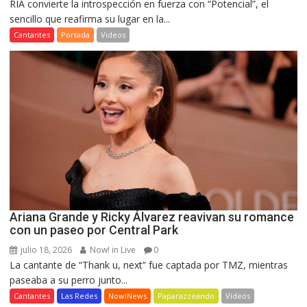
RIA convierte la introspección en fuerza con “Potencial”, el
sencillo que reafirma su lugar en la...
Cantantes
Portada
Videos
Ariana Grande y Ricky Álvarez reavivan su romance
con un paseo por Central Park
julio 18, 2026
Now! in Live
0
La cantante de “Thank u, next” fue captada por TMZ, mientras
paseaba a su perro junto...
Cantantes
Las Redes
Now!News
Paparazzeando
Videos