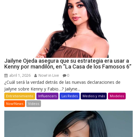
Jailyne Ojeda asegura que su estrategia era usar a
Kenny por mandilón, en “La Casa de los Famosos 6”
abril 1, 2026
Now! in Live
0
¿Cuál será la verdad detrás de las nuevas declaraciones de
Jailyne sobre Kenny y Fabio…? Jailyne...
Entretenimiento
Influencers
Las Redes
Medios y más
Modelos
Now!News
Videos