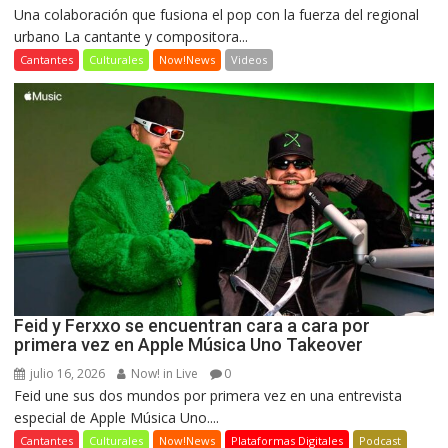
Una colaboración que fusiona el pop con la fuerza del regional
urbano La cantante y compositora...
Cantantes
Culturales
Now!News
Videos
Feid y Ferxxo se encuentran cara a cara por
primera vez en Apple Música Uno Takeover
julio 16, 2026
Now! in Live
0
Feid une sus dos mundos por primera vez en una entrevista
especial de Apple Música Uno....
Cantantes
Culturales
Now!News
Plataformas Digitales
Podcast