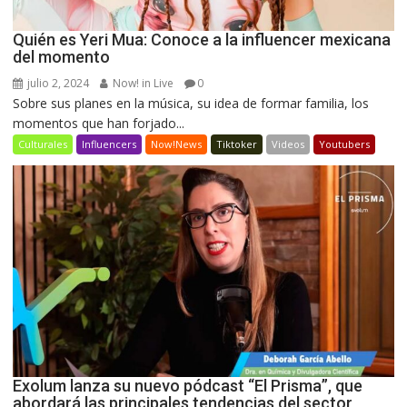
Quién es Yeri Mua: Conoce a la influencer mexicana
del momento
julio 2, 2024
Now! in Live
0
Sobre sus planes en la música, su idea de formar familia, los
momentos que han forjado...
Culturales
Influencers
Now!News
Tiktoker
Videos
Youtubers
Exolum lanza su nuevo pódcast “El Prisma”, que
abordará las principales tendencias del sector