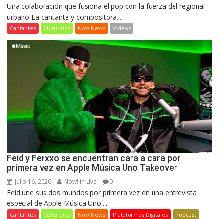
Una colaboración que fusiona el pop con la fuerza del regional
urbano La cantante y compositora...
Cantantes
Culturales
Now!News
Videos
Feid y Ferxxo se encuentran cara a cara por
primera vez en Apple Música Uno Takeover
julio 16, 2026
Now! in Live
0
Feid une sus dos mundos por primera vez en una entrevista
especial de Apple Música Uno....
Cantantes
Culturales
Now!News
Plataformas Digitales
Podcast