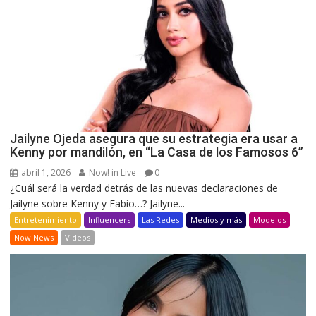
Jailyne Ojeda asegura que su estrategia era usar a
Kenny por mandilón, en “La Casa de los Famosos 6”
abril 1, 2026
Now! in Live
0
¿Cuál será la verdad detrás de las nuevas declaraciones de
Jailyne sobre Kenny y Fabio…? Jailyne...
Entretenimiento
Influencers
Las Redes
Medios y más
Modelos
Now!News
Videos