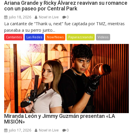
Ariana Grande y Ricky Álvarez reavivan su romance
con un paseo por Central Park
julio 18, 2026
Now! in Live
0
La cantante de “Thank u, next” fue captada por TMZ, mientras
paseaba a su perro junto...
Cantantes
Las Redes
Now!News
Paparazzeando
Videos
Miranda León y Jimmy Guzmán presentan «LA
MISIÓN»
julio 17, 2026
Now! in Live
0