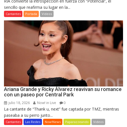
RIA convierte la introspección en fuerza con “Potencial”, el
sencillo que reafirma su lugar en la...
Cantantes
Portada
Videos
Ariana Grande y Ricky Álvarez reavivan su romance
con un paseo por Central Park
julio 18, 2026
Now! in Live
0
La cantante de “Thank u, next” fue captada por TMZ, mientras
paseaba a su perro junto...
Cantantes
Las Redes
Now!News
Paparazzeando
Videos