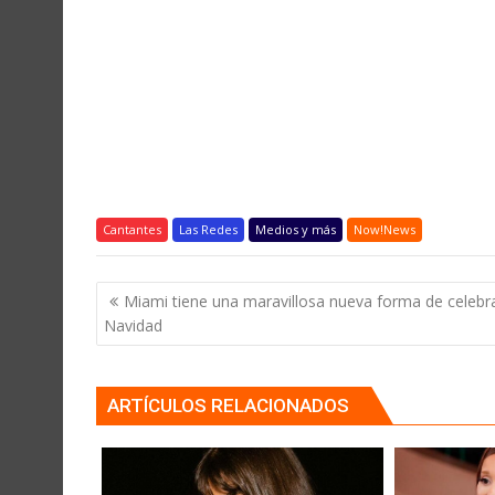
Cantantes
Las Redes
Medios y más
Now!News
Navegación
Miami tiene una maravillosa nueva forma de celebra
de
Navidad
entradas
ARTÍCULOS RELACIONADOS