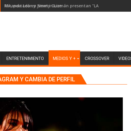
RIA, portada en Now! in Live
ENTRETENIMIENTO
MEDIOS Y +
CROSSOVER
VIDEO
AGRAM Y CAMBIA DE PERFIL