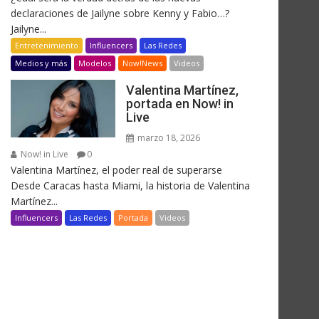
declaraciones de Jailyne sobre Kenny y Fabio…?
Jailyne...
Entretenimiento
Influencers
Las Redes
Medios y más
Modelos
Now!News
Videos
Valentina Martínez,
portada en Now! in
Live
marzo 18, 2026
Now! in Live
0
Valentina Martínez, el poder real de superarse
Desde Caracas hasta Miami, la historia de Valentina
Martínez...
Influencers
Las Redes
Portada
Videos