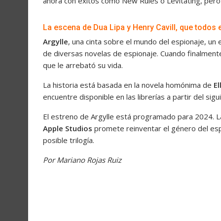
ahora con éxitos como New Rules o Levitating, pero 
La escena de Dua Lipa y Henry Cavill, que todos
Argylle
, una cinta sobre el mundo del espionaje, un
de diversas novelas de espionaje. Cuando finalmente
que le arrebató su vida.
La historia está basada en la novela homónima de
E
encuentre disponible en las librerías a partir del si
El estreno de Argylle está programado para 2024. L
Apple Studios
promete reinventar el género del esp
posible trilogía.
Por Mariano Rojas Ruiz