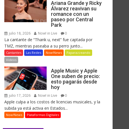
Ariana Grande y Ricky
Álvarez reavivan su
romance con un
paseo por Central
Park
julio 18, 2026
Now! in Live
0
La cantante de “Thank u, next” fue captada por
TMZ, mientras paseaba a su perro junto...
Cantantes
Las Redes
Now!News
Paparazzeando
Videos
Apple Music y Apple
One suben de precio:
esto pagarás desde
hoy
julio 17, 2026
Now! in Live
0
Apple culpa a los costos de licencias musicales, y la
subida ya está activa en Estados...
Now!News
Plataformas Digitales