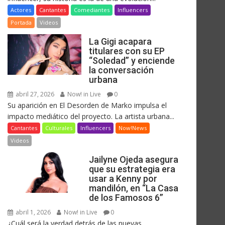
Actores
Cantantes
Comediantes
Influencers
Portada
Videos
La Gigi acapara
titulares con su EP
“Soledad” y enciende
la conversación
urbana
abril 27, 2026
Now! in Live
0
Su aparición en El Desorden de Marko impulsa el
impacto mediático del proyecto. La artista urbana...
Cantantes
Culturales
Influencers
Now!News
Videos
Jailyne Ojeda asegura
que su estrategia era
usar a Kenny por
mandilón, en “La Casa
de los Famosos 6”
abril 1, 2026
Now! in Live
0
¿Cuál será la verdad detrás de las nuevas