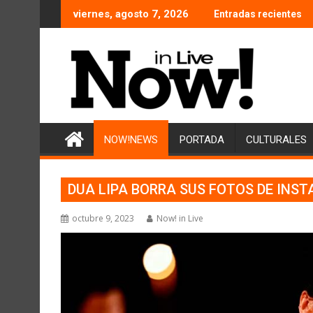
Saltar
viernes, agosto 7, 2026
Entradas recientes
al
contenido
NOW!NEWS
PORTADA
CULTURALES
DUA LIPA BORRA SUS FOTOS DE INST
octubre 9, 2023
Now! in Live