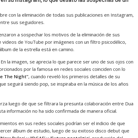
bre con la eliminación de todas sus publicaciones en Instagram,
entre sus seguidores.
menzaron a sospechar los motivos de la eliminación de sus
 videos de YouTube por imágenes con un filtro psicodélico,
lbum de la estrella está en camino.
 En la imagen, se aprecia lo que parece ser uno de sus ojos con
porcionados por la famosa en redes sociales coinciden con lo
e The Night”
, cuando reveló los primeros detalles de su
e seguirá siendo pop, se inspiraba en la música de los años
za luego de que se filtrara la presunta colaboración entre Dua
ta información no ha sido confirmada de manera oficial.
mientos en sus redes sociales podrían ser el indicio de que
tercer álbum de estudio, luego de su exitoso disco debut que
‘New Rules’
y
‘IDGAF’
y
‘Future nostalgia’
, producción del