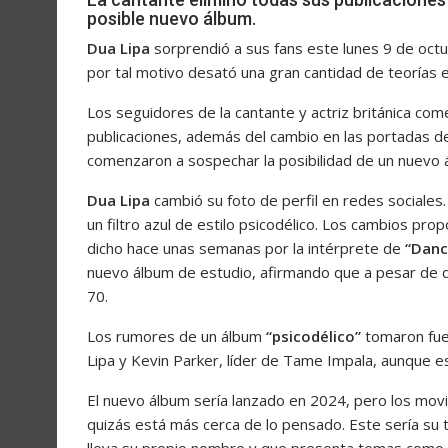
posible nuevo álbum.
Dua Lipa
sorprendió a sus fans este lunes 9 de octu
por tal motivo desató una gran cantidad de teorías 
Los seguidores de la cantante y actriz británica co
publicaciones, además del cambio en las portadas de
comenzaron a sospechar la posibilidad de un nuevo á
Dua Lipa
cambió su foto de perfil en redes sociales.
un filtro azul de estilo psicodélico. Los cambios pro
dicho hace unas semanas por la intérprete de
“Danc
nuevo álbum de estudio, afirmando que a pesar de qu
70.
Los rumores de un álbum
“psicodélico”
tomaron fuer
Lipa y Kevin Parker, líder de Tame Impala, aunque es
El nuevo álbum sería lanzado en 2024, pero los movi
quizás está más cerca de lo pensado. Este sería su 
lleva su propio nombre y que presenta temas como