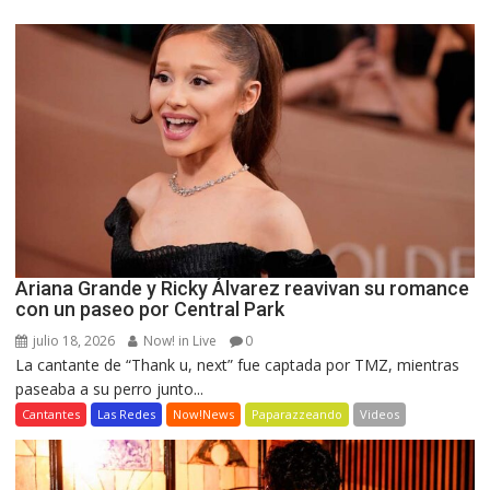
Ariana Grande y Ricky Álvarez reavivan su romance
con un paseo por Central Park
julio 18, 2026
Now! in Live
0
La cantante de “Thank u, next” fue captada por TMZ, mientras
paseaba a su perro junto...
Cantantes
Las Redes
Now!News
Paparazzeando
Videos