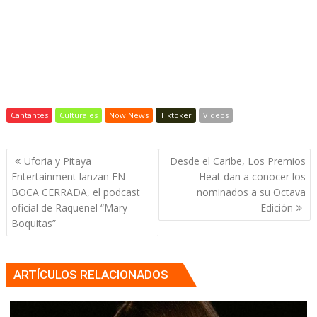
Cantantes
Culturales
Now!News
Tiktoker
Videos
Navegación
Uforia y Pitaya
Desde el Caribe, Los Premios
de
Entertainment lanzan EN
Heat dan a conocer los
entradas
BOCA CERRADA, el podcast
nominados a su Octava
oficial de Raquenel “Mary
Edición
Boquitas”
ARTÍCULOS RELACIONADOS