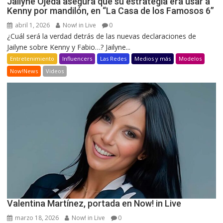
Jailyne Ojeda asegura que su estrategia era usar a
Kenny por mandilón, en “La Casa de los Famosos 6”
abril 1, 2026
Now! in Live
0
¿Cuál será la verdad detrás de las nuevas declaraciones de
Jailyne sobre Kenny y Fabio…? Jailyne...
Entretenimiento
Influencers
Las Redes
Medios y más
Modelos
Now!News
Videos
Valentina Martínez, portada en Now! in Live
marzo 18, 2026
Now! in Live
0