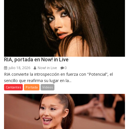
RIA, portada en Now! in Live
julio 18, 2026
Now! in Live
0
RIA convierte la introspección en fuerza con “Potencial”, el
sencillo que reafirma su lugar en la...
Cantantes
Portada
Videos