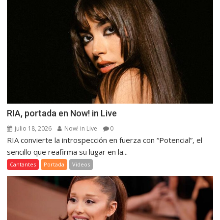
RIA, portada en Now! in Live
julio 18, 2026
Now! in Live
0
RIA convierte la introspección en fuerza con “Potencial”, el
sencillo que reafirma su lugar en la...
Cantantes
Portada
Videos