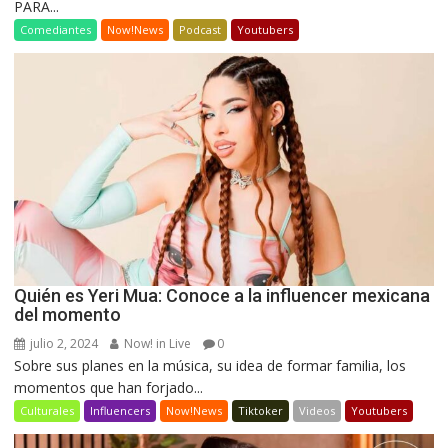
PARA...
Comediantes
Now!News
Podcast
Youtubers
Quién es Yeri Mua: Conoce a la influencer mexicana
del momento
julio 2, 2024
Now! in Live
0
Sobre sus planes en la música, su idea de formar familia, los
momentos que han forjado...
Culturales
Influencers
Now!News
Tiktoker
Videos
Youtubers