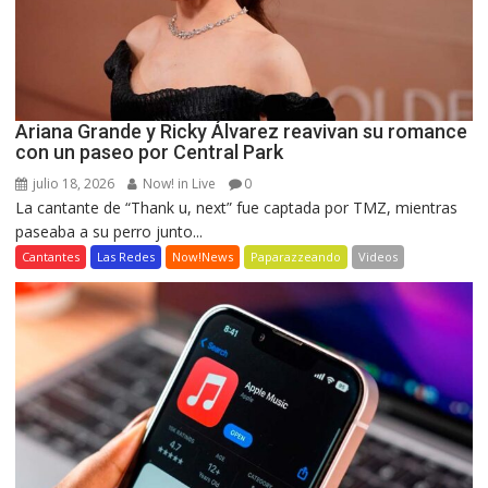
Ariana Grande y Ricky Álvarez reavivan su romance
con un paseo por Central Park
julio 18, 2026
Now! in Live
0
La cantante de “Thank u, next” fue captada por TMZ, mientras
paseaba a su perro junto...
Cantantes
Las Redes
Now!News
Paparazzeando
Videos