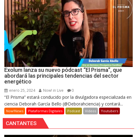
Exolum lanza su nuevo pódcast “El Prisma”, que
abordará las principales tendencias del sector
energético
enero 25, 2024
Now! in Live
0
“El Prisma” estará conducido por la divulgadora especializada en
ciencia Deborah García Bello (@Deborahciencia) y contará...
Now!News
Plataformas Digitales
Podcast
Videos
Youtubers
CANTANTES