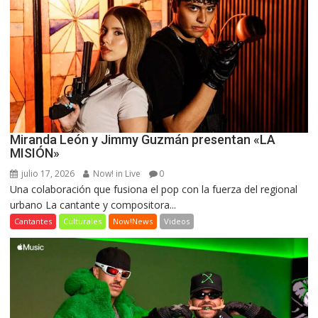
Miranda León y Jimmy Guzmán presentan «LA
MISIÓN»
julio 17, 2026
Now! in Live
0
Una colaboración que fusiona el pop con la fuerza del regional
urbano La cantante y compositora...
Cantantes
Culturales
Now!News
Videos