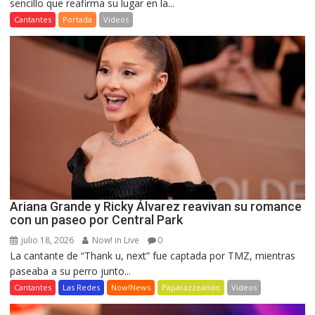
sencillo que reafirma su lugar en la...
Cantantes
Portada
Videos
Ariana Grande y Ricky Álvarez reavivan su romance
con un paseo por Central Park
julio 18, 2026
Now! in Live
0
La cantante de “Thank u, next” fue captada por TMZ, mientras
paseaba a su perro junto...
Cantantes
Las Redes
Now!News
Paparazzeando
Videos