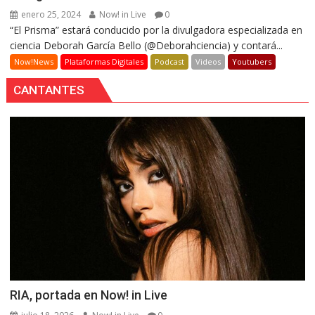
enero 25, 2024
Now! in Live
0
“El Prisma” estará conducido por la divulgadora especializada en
ciencia Deborah García Bello (@Deborahciencia) y contará...
Now!News
Plataformas Digitales
Podcast
Videos
Youtubers
CANTANTES
RIA, portada en Now! in Live