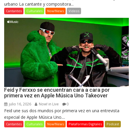
urbano La cantante y compositora...
Cantantes
Culturales
Now!News
Videos
Feid y Ferxxo se encuentran cara a cara por
primera vez en Apple Música Uno Takeover
julio 16, 2026
Now! in Live
0
Feid une sus dos mundos por primera vez en una entrevista
especial de Apple Música Uno....
Cantantes
Culturales
Now!News
Plataformas Digitales
Podcast