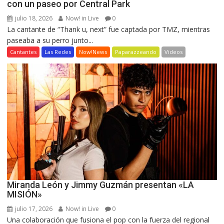
con un paseo por Central Park
julio 18, 2026
Now! in Live
0
La cantante de “Thank u, next” fue captada por TMZ, mientras
paseaba a su perro junto...
Cantantes
Las Redes
Now!News
Paparazzeando
Videos
Miranda León y Jimmy Guzmán presentan «LA
MISIÓN»
julio 17, 2026
Now! in Live
0
Una colaboración que fusiona el pop con la fuerza del regional