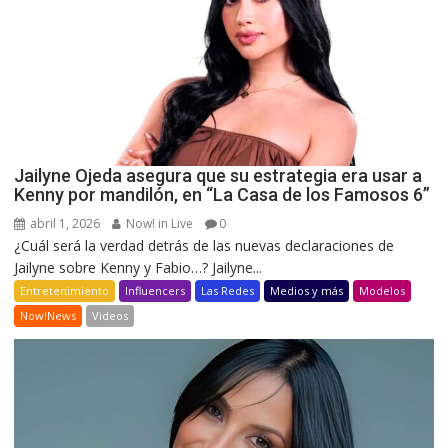
Jailyne Ojeda asegura que su estrategia era usar a
Kenny por mandilón, en “La Casa de los Famosos 6”
abril 1, 2026
Now! in Live
0
¿Cuál será la verdad detrás de las nuevas declaraciones de
Jailyne sobre Kenny y Fabio…? Jailyne...
Entretenimiento
Influencers
Las Redes
Medios y más
Modelos
Now!News
Videos