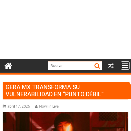
GERA MX TRANSFORMA SU
VULNERABILIDAD EN “PUNTO DÉBIL”
abril 17, 2026
Now! in Live