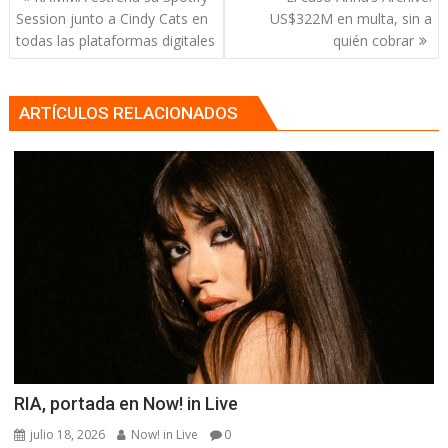
de
Session junto a Cindy Cats en
US$322M en multa, sin a
entradas
todas las plataformas digitales
quién cobrar
ARTÍCULOS RELACIONADOS
RIA, portada en Now! in Live
julio 18, 2026
Now! in Live
0