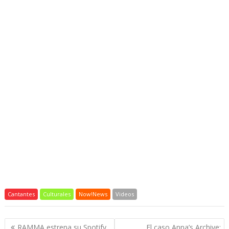
Cantantes
Culturales
Now!News
Videos
Navegación
RAMMA estrena su Spotify
El caso Anna’s Archive: